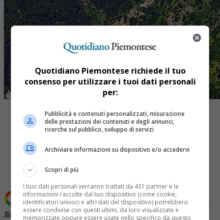
Quotidiano Piemontese richiede il tuo
consenso per utilizzare i tuoi dati personali
per:
Pubblicità e contenuti personalizzati, misurazione
delle prestazioni dei contenuti e degli annunci,
ricerche sul pubblico, sviluppo di servizi
Share
Archiviare informazioni su dispositivo e/o accedervi
Tweet
Scopri di più
I tuoi dati personali verranno trattati da 431 partner e le
informazioni raccolte dal tuo dispositivo (come cookie,
identificatori univoci e altri dati del dispositivo) potrebbero
Aggiungi Quotidiano Piemontese come
Fonte preferita
essere condivise con questi ultimi, da loro visualizzate e
su Google
memorizzate oppure essere usate nello specifico da questo