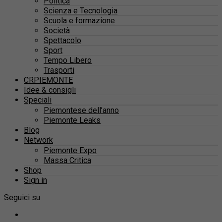
Politica
Scienza e Tecnologia
Scuola e formazione
Società
Spettacolo
Sport
Tempo Libero
Trasporti
CRPIEMONTE
Idee & consigli
Speciali
Piemontese dell’anno
Piemonte Leaks
Blog
Network
Piemonte Expo
Massa Critica
Shop
Sign in
Seguici su