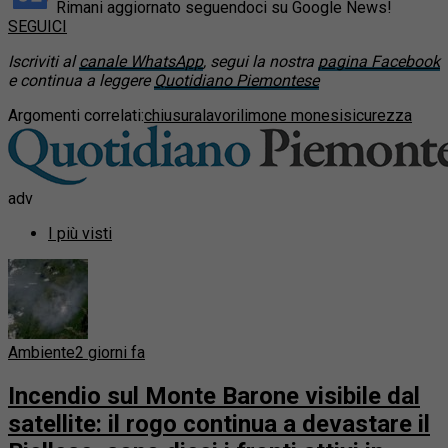
Rimani aggiornato seguendoci su Google News!
SEGUICI
Iscriviti al
canale WhatsApp
, segui la nostra
pagina Facebook
e continua a leggere
Quotidiano Piemontese
Argomenti correlati:
chiusura
lavori
limone monesi
sicurezza
adv
I più visti
Ambiente
2 giorni fa
Incendio sul Monte Barone visibile dal
satellite: il rogo continua a devastare il