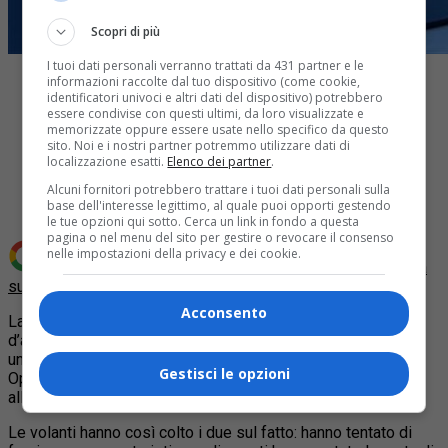
Scopri di più
I tuoi dati personali verranno trattati da 431 partner e le
informazioni raccolte dal tuo dispositivo (come cookie,
identificatori univoci e altri dati del dispositivo) potrebbero
essere condivise con questi ultimi, da loro visualizzate e
memorizzate oppure essere usate nello specifico da questo
sito. Noi e i nostri partner potremmo utilizzare dati di
Share
localizzazione esatti.
Elenco dei partner
.
Tweet
Alcuni fornitori potrebbero trattare i tuoi dati personali sulla
base dell'interesse legittimo, al quale puoi opporti gestendo
le tue opzioni qui sotto. Cerca un link in fondo a questa
pagina o nel menu del sito per gestire o revocare il consenso
nelle impostazioni della privacy e dei cookie.
Aggiungi Quotidiano Piemontese come
Fonte preferita
su Google
Acconsento
La polizia di torino, questa notte, ha arrestato due ‘topi
d’appartamento’. L’operazione è frutto della segnalazione di
un cittadino, giunta nel cuore della notte alla Centrale Radio
Gestisci le opzioni
Operativa, relativa alla
presenza di due persone sospette
all’interno di un palazzo in corso Brunelleschi.
Le volanti hanno così colto i due sul fatto: hanno tentato di