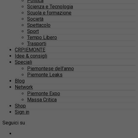
Politica
Scienza e Tecnologia
Scuola e formazione
Società
Spettacolo
Sport
Tempo Libero
Trasporti
CRPIEMONTE
Idee & consigli
Speciali
Piemontese dell’anno
Piemonte Leaks
Blog
Network
Piemonte Expo
Massa Critica
Shop
Sign in
Seguici su