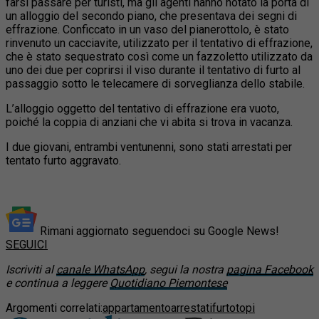
farsi passare per turisti, ma gli agenti hanno notato la porta di
un alloggio del secondo piano, che presentava dei segni di
effrazione. Conficcato in un vaso del pianerottolo, è stato
rinvenuto un cacciavite, utilizzato per il tentativo di effrazione,
che è stato sequestrato così come un fazzoletto utilizzato da
uno dei due per coprirsi il viso durante il tentativo di furto al
passaggio sotto le telecamere di sorveglianza dello stabile.
L’alloggio oggetto del tentativo di effrazione era vuoto,
poiché la coppia di anziani che vi abita si trova in vacanza.
I due giovani, entrambi ventunenni, sono stati arrestati per
tentato furto aggravato.
Rimani aggiornato seguendoci su Google News!
SEGUICI
Iscriviti al
canale WhatsApp
, segui la nostra
pagina Facebook
e continua a leggere
Quotidiano Piemontese
Argomenti correlati:
appartamento
arrestati
furto
topi