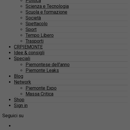
Politica
Scienza e Tecnologia
Scuola e formazione
Società
Spettacolo
Sport
Tempo Libero
Trasporti
CRPIEMONTE
Idee & consigli
Speciali
Piemontese dell’anno
Piemonte Leaks
Blog
Network
Piemonte Expo
Massa Critica
Shop
Sign in
Seguici su