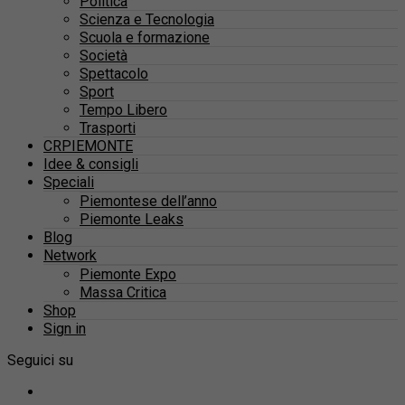
Politica
Scienza e Tecnologia
Scuola e formazione
Società
Spettacolo
Sport
Tempo Libero
Trasporti
CRPIEMONTE
Idee & consigli
Speciali
Piemontese dell’anno
Piemonte Leaks
Blog
Network
Piemonte Expo
Massa Critica
Shop
Sign in
Seguici su