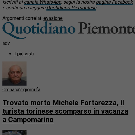
Iscriviti al
canale WhatsApp
, segui la nostra
pagina Facebook
e continua a leggere
Quotidiano Piemontese
Argomenti correlati:
evasione
adv
I più visti
Cronaca
2 giorni fa
Trovato morto Michele Fortarezza, il
turista torinese scomparso in vacanza
a Campomarino