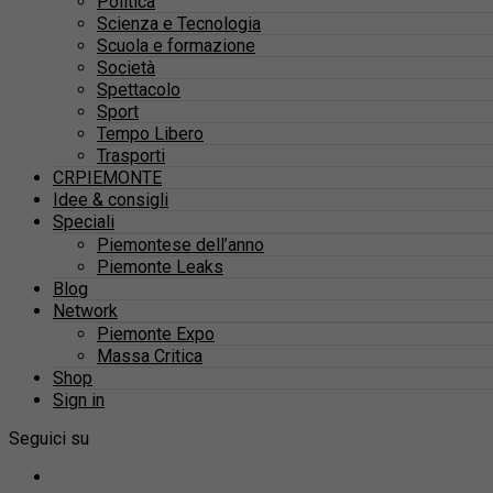
Politica
Scienza e Tecnologia
Scuola e formazione
Società
Spettacolo
Sport
Tempo Libero
Trasporti
CRPIEMONTE
Idee & consigli
Speciali
Piemontese dell’anno
Piemonte Leaks
Blog
Network
Piemonte Expo
Massa Critica
Shop
Sign in
Seguici su