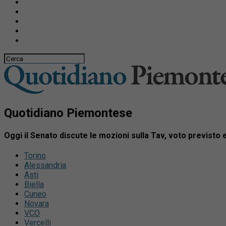
Quotidiano Piemontese
Oggi il Senato discute le mozioni sulla Tav, voto previsto e
Torino
Alessandria
Asti
Biella
Cuneo
Novara
VCO
Vercelli