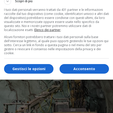
Scopri di più
I tuoi dati personali verranno trattati da 431 partner e le informazioni
raccolte dal tuo dispositivo (come cookie, identificatori univoci e altri dati
del dispositivo) potrebbero essere condivise con questi ultimi, da loro
visualizzate e memorizzate oppure essere usate nello specifico da
questo sito. Noi e i nostri partner potremmo utilizzare dati di
localizzazione esatti.
Elenco dei partner
.
Alcuni fornitori potrebbero trattare i tuoi dati personali sulla base
dell'interesse legittimo, al quale puoi opporti gestendo le tue opzioni qui
sotto. Cerca un link in fondo a questa pagina o nel menu del sito per
gestire o revocare il consenso nelle impostazioni della privacy e dei
cookie.
Gestisci le opzioni
Acconsento