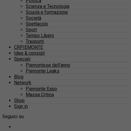
Politica
Scienza e Tecnologia
Scuola e formazione
Società
Spettacolo
Sport
Tempo Libero
Trasporti
CRPIEMONTE
Idee & consigli
Speciali
Piemontese dell’anno
Piemonte Leaks
Blog
Network
Piemonte Expo
Massa Critica
Shop
Sign in
Seguici su