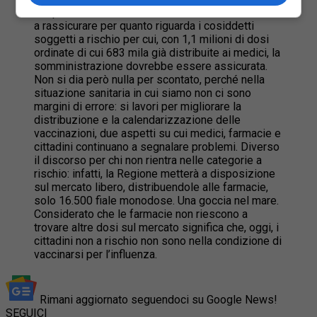
del partito democratico
Domenico Rossi
– tende
a rassicurare per quanto riguarda i cosiddetti
soggetti a rischio per cui, con 1,1 milioni di dosi
ordinate di cui 683 mila già distribuite ai medici, la
somministrazione dovrebbe essere assicurata.
Non si dia però nulla per scontato, perché nella
situazione sanitaria in cui siamo non ci sono
margini di errore: si lavori per migliorare la
distribuzione e la calendarizzazione delle
vaccinazioni, due aspetti su cui medici, farmacie e
cittadini continuano a segnalare problemi. Diverso
il discorso per chi non rientra nelle categorie a
rischio: infatti, la Regione metterà a disposizione
sul mercato libero, distribuendole alle farmacie,
solo 16.500 fiale monodose. Una goccia nel mare.
Considerato che le farmacie non riescono a
trovare altre dosi sul mercato significa che, oggi, i
cittadini non a rischio non sono nella condizione di
vaccinarsi per l’influenza.
Rimani aggiornato seguendoci su Google News!
SEGUICI