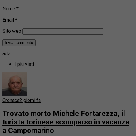
Nome
*
Email
*
Sito web
adv
I più visti
Cronaca
2 giorni fa
Trovato morto Michele Fortarezza, il
turista torinese scomparso in vacanza
a Campomarino