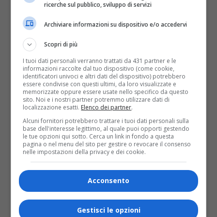
ricerche sul pubblico, sviluppo di servizi
circa, somministrate durante la scorsa campagna
di vaccinazione 2019.
Archiviare informazioni su dispositivo e/o accedervi
La campagna vaccinazioni, avviata lo scorso 26
ottobre, ha previsto una prima tranche di
400 mila
Scopri di più
dosi
e poi altre quattro forniture per un totale
di
700 mila dosi.
Di queste,
683.500
sono state
I tuoi dati personali verranno trattati da 431 partner e le
informazioni raccolte dal tuo dispositivo (come cookie,
consegnate già ai medici,
16.500
sono ancora
identificatori univoci e altri dati del dispositivo) potrebbero
presso i magazzini in attesa della distribuzione
essere condivise con questi ultimi, da loro visualizzate e
alle farmacie. A queste devono essere aggiunte
memorizzate oppure essere usate nello specifico da questo
circa
78.000 dosi
destinate alle ASL e alle
sito. Noi e i nostri partner potremmo utilizzare dati di
Aziende Ospedaliere per la vaccinazione di
localizzazione esatti.
Elenco dei partner
.
operatori sanitari, ospiti di RSA e in alcuni casi
Alcuni fornitori potrebbero trattare i tuoi dati personali sulla
cittadini e bambini a rischio. Non è prassi che la
base dell'interesse legittimo, al quale puoi opporti gestendo
Regione rifornisca le farmacie, che abitualmente
le tue opzioni qui sotto. Cerca un link in fondo a questa
invece acquistano le dosi dei vaccini per proprio
pagina o nel menu del sito per gestire o revocare il consenso
nelle impostazioni della privacy e dei cookie.
conto e poi le vendono ai cittadini. In un momento
delicato come quello attuale, si è però voluto però
fornire un aiuto supplementare e se ci sarà modo
Acconsento
di implementare questo 1,5% destinato alle
farmacie, come deciso dalla cabina di regia
nazionale, lo faremo.
Gestisci le opzioni
La risposta dell’assessore – replica il consigliere