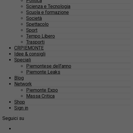
Politica
Scienza e Tecnologia
Scuola e formazione
Società
Spettacolo
Sport
Tempo Libero
Trasporti
CRPIEMONTE
Idee & consigli
Speciali
Piemontese dell’anno
Piemonte Leaks
Blog
Network
Piemonte Expo
Massa Critica
Shop
Sign in
Seguici su