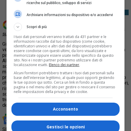
ricerche sul pubblico, sviluppo di servizi
Archiviare informazioni su dispositivo e/o accedervi
Scopri di più
Aggiungi Quotidiano Piemontese come
Fonte preferita
su Google
I tuoi dati personali verranno trattati da 431 partner e le
informazioni raccolte dal tuo dispositivo (come cookie,
Giovedì pomeriggio una donna di 37 anni ed un uomo di 38
identificatori univoci e altri dati del dispositivo) potrebbero
vengono notati da una pattuglia del Comm.to Dora Vanchiglia
essere condivise con questi ultimi, da loro visualizzate e
passeggiare in Piazza della Repubblica, angolo va Milano.
memorizzate oppure essere usate nello specifico da questo
sito. Noi e i nostri partner potremmo utilizzare dati di
Alla vista degli agenti, i due assumono un atteggiamento
localizzazione esatti.
Elenco dei partner
.
sospetto, cercando di nascondersi e cambiare direzione di
marcia. I poliziotti li fermano per un controllo: l’uomo, con
Alcuni fornitori potrebbero trattare i tuoi dati personali sulla
pregiudizi di polizia, consegna spontaneamente un taglierino
base dell'interesse legittimo, al quale puoi opporti gestendo
le tue opzioni qui sotto. Cerca un link in fondo a questa
che ha in tasca. La donna, pluripregiudicata per reati predatori,
pagina o nel menu del sito per gestire o revocare il consenso
risulta sottoposta alla misura degli arresti domiciliari da
nelle impostazioni della privacy e dei cookie.
scontare nella su abitazione in Barriera di Milano. Per la
trentasettenne scattano le manette, per il suo amico una
denuncia per porto di arnesi atti ad offendere.
Acconsento
Rimani aggiornato seguendoci su Google News!
Gestisci le opzioni
SEGUICI