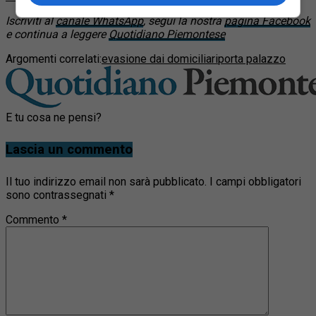
Iscriviti al
canale WhatsApp
, segui la nostra
pagina Facebook
e continua a leggere
Quotidiano Piemontese
Argomenti correlati:
evasione dai domiciliari
porta palazzo
E tu cosa ne pensi?
Lascia un commento
Il tuo indirizzo email non sarà pubblicato.
I campi obbligatori
sono contrassegnati
*
Commento
*