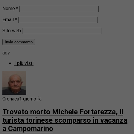
Nome
*
Email
*
Sito web
adv
I più visti
Cronaca
1 giorno fa
Trovato morto Michele Fortarezza, il
turista torinese scomparso in vacanza
a Campomarino