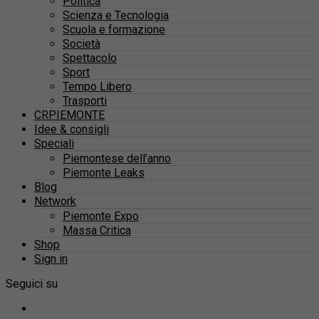
Politica
Scienza e Tecnologia
Scuola e formazione
Società
Spettacolo
Sport
Tempo Libero
Trasporti
CRPIEMONTE
Idee & consigli
Speciali
Piemontese dell’anno
Piemonte Leaks
Blog
Network
Piemonte Expo
Massa Critica
Shop
Sign in
Seguici su