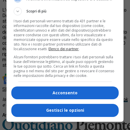
L’uomo, arrestato per spaccio dagli agenti del Commissariato
Scopri di più
Dora Vanchiglia, ha 75 anni e precedenti in materia di
stupefacenti. Presso il domicilio, il settantacinquenne
I tuoi dati personali verranno trattati da 431 partner e le
informazioni raccolte dal tuo dispositivo (come cookie,
consegnava spontaneamente un involucro di cocaina ma ne
identificatori univoci e altri dati del dispositivo) potrebbero
deteneva uno ancora più grosso, di 16,5 grammi, poi rinvenuto
essere condivise con questi ultimi, da loro visualizzate e
da CAIO, cane poliziotto della Polizia di Stato, all’interno di un
memorizzate oppure essere usate nello specifico da questo
contenitore di riso. Inoltre, gli agenti hanno sequestrato 1650
sito. Noi e i nostri partner potremmo utilizzare dati di
euro in contanti rinvenuti nella della tasca di un giubbotto
localizzazione esatti.
Elenco dei partner
.
riposto nello sgabuzzino, 3 bilancini di precisione, 1
Alcuni fornitori potrebbero trattare i tuoi dati personali sulla
macchinetta sottovuoto e diversi rotoli di cellofan e carta
base dell'interesse legittimo, al quale puoi opporti gestendo
stagnola, nonché ritagli dello stesso materiale.
le tue opzioni qui sotto. Cerca un link in fondo a questa
pagina o nel menu del sito per gestire o revocare il consenso
nelle impostazioni della privacy e dei cookie.
Rimani aggiornato seguendoci su Google News!
SEGUICI
Acconsento
Iscriviti al
canale WhatsApp
, segui la nostra
pagina Facebook
e continua a leggere
Quotidiano Piemontese
Gestisci le opzioni
Argomenti correlati:
droga
spaccio