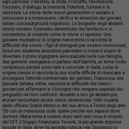
ogni persona: il destino, la sfida, il riscatto, l’evoluzione,
l’incontro, il dialogo, la memoria, l’identità, l’unione e la
salvezza. Le storie delle nuove generazioni ci aiutano a
conoscere e a riconoscere i diritti e le emozioni dei giovani
italiani con background migratorio. Le biografie degli abitanti
storici rivelano il passato dimenticato del territorio e ci
consentono di scoprire come le storie si ripetono. Una
giovane mediatrice di origine marocchina ci racconta la
difficoltà che vivono i figli di immigrati per essere riconosciuti,
Syed uno studente lavoratore pakistano ci rivela il sogno di
diventare il primo ingegnere aerospaziale nella sua famiglia,
due gemelle senegalesi ci parlano dell’identità, un tema molto
complesso perché sono nate e cresciute in Italia, Luisa di
origine cinese ci racconta la sua scelta difficile di rinunciare a
proseguire l’attività commerciale dei genitori, Francesca, una
giovane italiana, infine, racconta le difficoltà che hanno i
giovani per affermarsi e il bisogno che vengano superati dei
pregiudizi nei loro confronti. Accanto a loro gli abitanti più
anziani raccontano alcune storie dimenticate: Vitto ci parla
delle officine Grandi Motori e del suo arrivo a Torino negli anni
‘50 con un materasso sulle spalle perché non sapeva dove
dormire, Maria torna a vedere dopo tanti anni cosa è rimasto
del GFT il Gruppo Finanziario Tessile, la più grande impresa
tessile in Italia, dove ha lavorato tutta la vita, Domenico ci