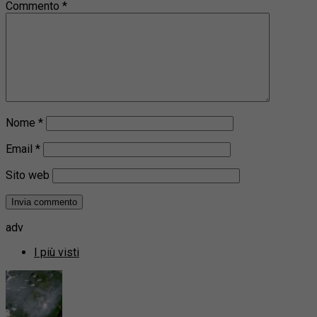
Commento
*
Nome
*
Email
*
Sito web
adv
I più visti