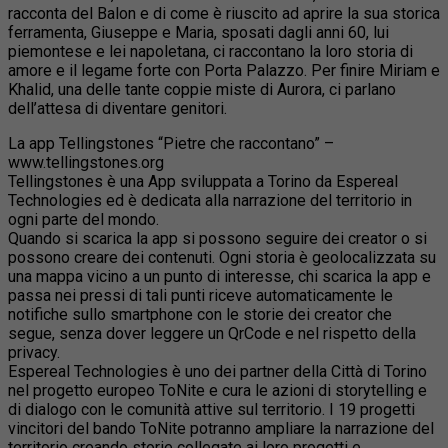
racconta del Balon e di come è riuscito ad aprire la sua storica
ferramenta, Giuseppe e Maria, sposati dagli anni 60, lui
piemontese e lei napoletana, ci raccontano la loro storia di
amore e il legame forte con Porta Palazzo. Per finire Miriam e
Khalid, una delle tante coppie miste di Aurora, ci parlano
dell’attesa di diventare genitori.
La app Tellingstones “Pietre che raccontano” –
www.tellingstones.org
Tellingstones è una App sviluppata a Torino da Espereal
Technologies ed è dedicata alla narrazione del territorio in
ogni parte del mondo.
Quando si scarica la app si possono seguire dei creator o si
possono creare dei contenuti. Ogni storia è geolocalizzata su
una mappa vicino a un punto di interesse, chi scarica la app e
passa nei pressi di tali punti riceve automaticamente le
notifiche sullo smartphone con le storie dei creator che
segue, senza dover leggere un QrCode e nel rispetto della
privacy.
Espereal Technologies è uno dei partner della Città di Torino
nel progetto europeo ToNite e cura le azioni di storytelling e
di dialogo con le comunità attive sul territorio. I 19 progetti
vincitori del bando ToNite potranno ampliare la narrazione del
territorio creando storie collegate ai loro progetti e