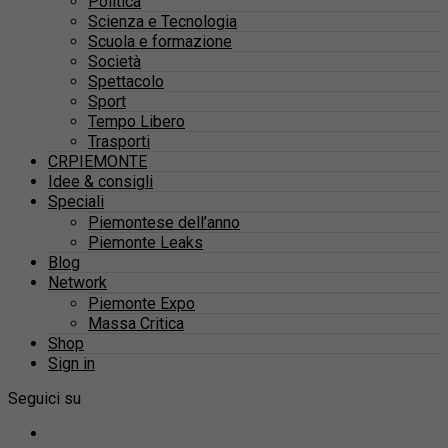
Politica
Scienza e Tecnologia
Scuola e formazione
Società
Spettacolo
Sport
Tempo Libero
Trasporti
CRPIEMONTE
Idee & consigli
Speciali
Piemontese dell’anno
Piemonte Leaks
Blog
Network
Piemonte Expo
Massa Critica
Shop
Sign in
Seguici su