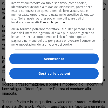
informazioni raccolte dal tuo dispositivo (come cookie,
Scaricando la app Tellingstones le storie saranno visibili sullo
identificatori univoci e altri dati del dispositivo) potrebbero
smartphone, senza bisogno di leggere dei Qrcode, all’altezza
essere condivise con questi ultimi, da loro visualizzate e
dei ponti, proprio per simboleggiare l’intento di unire
memorizzate oppure essere usate nello specifico da questo
attraverso la narrazione.
sito. Noi e i nostri partner potremmo utilizzare dati di
localizzazione esatti.
Elenco dei partner
.
Le dieci biografie accomunano il destino di chi è immigrato
Alcuni fornitori potrebbero trattare i tuoi dati personali sulla
sessanta anni fa a Torino con i migranti di oggi e le nuove
base dell'interesse legittimo, al quale puoi opporti gestendo
generazioni di italiani, e ci aiutano a riflettere sulla
le tue opzioni qui sotto. Cerca un link in fondo a questa
complessità dell’identità, sugli sforzi per migliorare la propria
pagina o nel menu del sito per gestire o revocare il consenso
vita, sull’importanza degli incontri e del dialogo e, infine, sul
nelle impostazioni della privacy e dei cookie.
bisogno di realizzazione.
La Dora diventa, così, metafora della vita e ogni elemento
Acconsento
fisico del fiume ci ricorda le fasi che ogni persona deve
attraversare nella propria esistenza e ci spinge a identificarci
con gli altri.
Gestisci le opzioni
Le stelle rappresentano il destino sotto cui nasciamo, l’acqua
ricorda la trasformazione, il ponte simboleggia gli incontri, la
luce raffigura l’identità, mentre l’aurora ci conduce alla
rinascita.
“Il fiume è vita e in un quartiere vivace come Aurora – dichiara
il regista Stefano Di Polito – quest’opera all’aperto è un invito