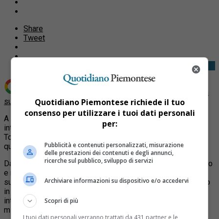
Share
Tweet
Aggiungi Quotidiano Piemontese come
Fonte preferita
su Google
Quotidiano Piemontese richiede il tuo
consenso per utilizzare i tuoi dati personali
A Torino la Dora diventa Il fiume delle biografie grazie a un
per:
intervento artistico, ideato all’interno del progetto europeo
ToNite, per rafforzare il senso di comunità tra chi abita nei
Pubblicità e contenuti personalizzati, misurazione
quartieri attorno al fiume.
delle prestazioni dei contenuti e degli annunci,
ricerche sul pubblico, sviluppo di servizi
Dal 12 settembre un’opera filmica diretta da Stefano Di Polito
e montata da Giuseppe Bisceglia accoglierà chi passeggia
Archiviare informazioni su dispositivo e/o accedervi
sul Lungo Dora, dal Ponte Mosca fino a via Cigna, mostrando
in dieci video le biografie degli abitanti storici del territorio
intrecciate con quelle delle nuove generazioni di origine
Scopri di più
migratoria.
I tuoi dati personali verranno trattati da 431 partner e le