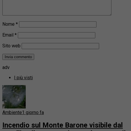
Nome
*
Email
*
Sito web
adv
I più visti
Ambiente
1 giorno fa
Incendio sul Monte Barone visibile dal