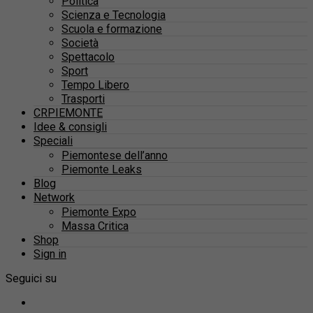
Politica
Scienza e Tecnologia
Scuola e formazione
Società
Spettacolo
Sport
Tempo Libero
Trasporti
CRPIEMONTE
Idee & consigli
Speciali
Piemontese dell’anno
Piemonte Leaks
Blog
Network
Piemonte Expo
Massa Critica
Shop
Sign in
Seguici su