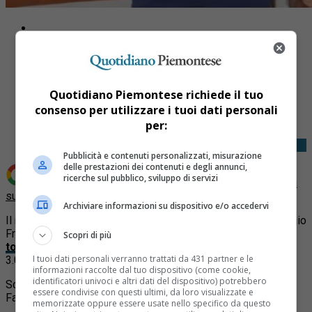
Share
Quotidiano Piemontese richiede il tuo
Tweet
consenso per utilizzare i tuoi dati personali
per:
Pubblicità e contenuti personalizzati, misurazione
delle prestazioni dei contenuti e degli annunci,
ricerche sul pubblico, sviluppo di servizi
Aggiungi Quotidiano Piemontese come
Fonte preferita
su Google
Archiviare informazioni su dispositivo e/o accedervi
Il mondo del calcio dilettantistico torinese piange Pier Giorgio
Frassinelli, inventore del
SuperOscar del calcio giovanile
Scopri di più
torinese
.
Frassinelli è deceduto questa notte, intorno alle
I tuoi dati personali verranno trattati da 431 partner e le
3.00, all’età di 84 anni.
informazioni raccolte dal tuo dispositivo (come cookie,
identificatori univoci e altri dati del dispositivo) potrebbero
Scrivono i dirigenti del SuperOscar sulla loro pagina
essere condivise con questi ultimi, da loro visualizzate e
Facebook:
memorizzate oppure essere usate nello specifico da questo