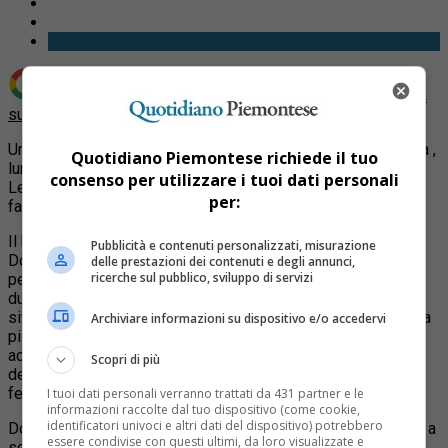
Aggiungi Quotidiano Piemontese come
Fonte preferita
su Google
Un carabiniere fuori servizio è stato accoltellato questa sera ,
Quotidiano Piemontese richiede il tuo
lunedì 29 novembre, in corso Vercelli 236, all’angolo con via
consenso per utilizzare i tuoi dati personali
Lemmi, mentre ha cercato di sventare una rapina in una
per:
farmacia.
Il brigadiere, 53enne in servizio presso la compagnia Oltre
Pubblicità e contenuti personalizzati, misurazione
Dora nella sezione antidroga, era all’interno della farmacia
delle prestazioni dei contenuti e degli annunci,
ricerche sul pubblico, sviluppo di servizi
per acquistare alcuni farmaci; ad un certo punto sono entrati
due malviventi, uno di questi armato di scacciacani. Vista la
situazione il carabinieri ha cercato di disarmare l’uomo con la
Archiviare informazioni su dispositivo e/o accedervi
pistola: durante la colluttazione, però, l’altro malvivente lo ha
accoltellato: è stato colpito da due coltellate al torace, una
Scopri di più
delle quali avrebbe interessato un polmone, e da un altro
fendente a una gamba.
I tuoi dati personali verranno trattati da 431 partner e le
informazioni raccolte dal tuo dispositivo (come cookie,
identificatori univoci e altri dati del dispositivo) potrebbero
Dopodiché i due hanno preso i soldi in cassa e sono riusciti a
essere condivise con questi ultimi, da loro visualizzate e
scappare.