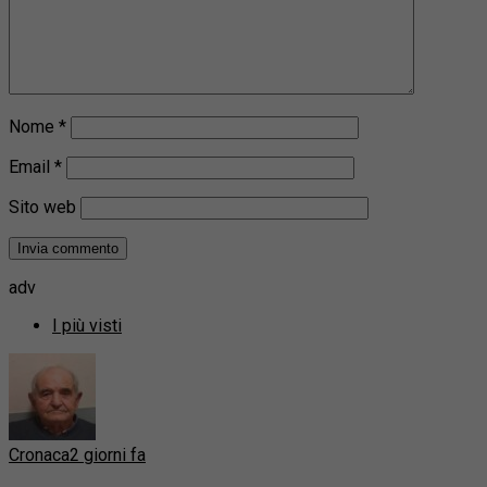
Nome
*
Email
*
Sito web
adv
I più visti
Cronaca
2 giorni fa