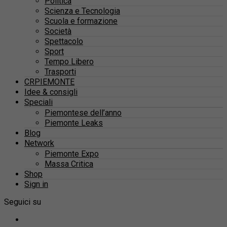
Politica
Scienza e Tecnologia
Scuola e formazione
Società
Spettacolo
Sport
Tempo Libero
Trasporti
CRPIEMONTE
Idee & consigli
Speciali
Piemontese dell’anno
Piemonte Leaks
Blog
Network
Piemonte Expo
Massa Critica
Shop
Sign in
Seguici su