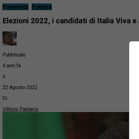
Piemonte
Politica
Elezioni 2022, i candidati di Italia Viva 
Pubblicato
4 anni fa
il
22 Agosto 2022
Di
Vittorio Pasteris