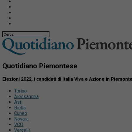
Quotidiano Piemontese
Elezioni 2022, i candidati di Italia Viva e Azione in Piemont
Torino
Alessandria
Asti
Biella
Cuneo
Novara
VCO
Vercelli