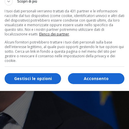
Scopri di più
I tuoi dati personali verranno trattati da 431 partner e le informazioni
raccolte dal tuo dispositivo (come cookie, identificatori univoci e altri dati
del dispositivo) potrebbero essere condivise con questi ultimi, da loro
visualizzate e memorizzate oppure essere usate nello specifico da
questo sito. Noi e i nostri partner potremmo utilizzare dati di
localizzazione esatti.
Elenco dei partner
.
Alcuni fornitori potrebbero trattare i tuoi dati personali sulla base
dell'interesse legittimo, al quale puoi opporti gestendo le tue opzioni qui
sotto. Cerca un link in fondo a questa pagina o nel menu del sito per
gestire o revocare il consenso nelle impostazioni della privacy e dei
cookie.
Gestisci le opzioni
Acconsento