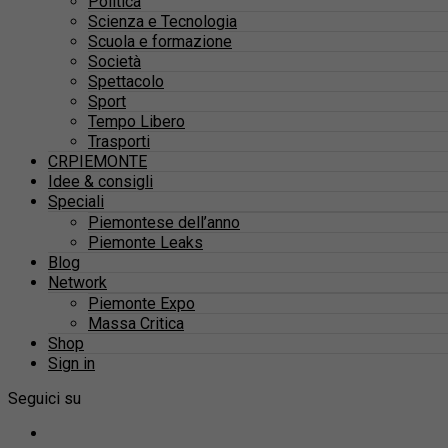
Politica
Scienza e Tecnologia
Scuola e formazione
Società
Spettacolo
Sport
Tempo Libero
Trasporti
CRPIEMONTE
Idee & consigli
Speciali
Piemontese dell’anno
Piemonte Leaks
Blog
Network
Piemonte Expo
Massa Critica
Shop
Sign in
Seguici su