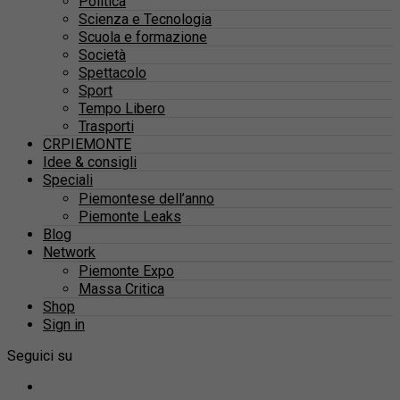
Politica
Scienza e Tecnologia
Scuola e formazione
Società
Spettacolo
Sport
Tempo Libero
Trasporti
CRPIEMONTE
Idee & consigli
Speciali
Piemontese dell’anno
Piemonte Leaks
Blog
Network
Piemonte Expo
Massa Critica
Shop
Sign in
Seguici su