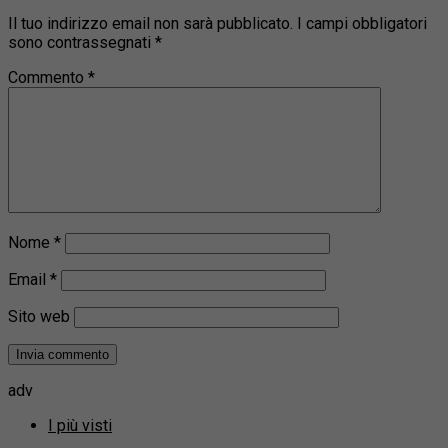
Il tuo indirizzo email non sarà pubblicato.
I campi obbligatori
sono contrassegnati
*
Commento
*
Nome
*
Email
*
Sito web
adv
I più visti