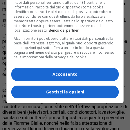
I tuoi dati personali verranno trattati da 431 partner e le
Gli uomini della Guardia di Finanza di Cuneo, nell’ambito della
informazioni raccolte dal tuo dispositivo (come cookie,
missione Istituzionale del regolare flusso della Spesa
identificatori univoci e altri dati del dispositivo) potrebbero
Pubblica, hanno proceduto alla notifica di un’ordinanza di
essere condivise con questi ultimi, da loro visualizzate e
sospensione dal servizio nei confronti di due tecnici dell’ASL
memorizzate oppure essere usate nello specifico da questo
CN2 operanti presso l’ospedale di Verduno.
sito. Noi e i nostri partner potremmo utilizzare dati di
localizzazione esatti.
Elenco dei partner
.
L’indagine ha permesso di acquisire informazioni relative a
Alcuni fornitori potrebbero trattare i tuoi dati personali sulla
presunte sottrazioni di beni dagli ospedali dell’ASL CN2 (Alba
base dell'interesse legittimo, al quale puoi opporti gestendo
e Bra fino all’apertura del nosocomio di Verduno e in
le tue opzioni qui sotto. Cerca un link in fondo a questa
quest’ultimo, successivamente) ed il loro successivo utilizzo
pagina o nel menu del sito per gestire o revocare il consenso
nelle impostazioni della privacy e dei cookie.
per fini privati da parte di appartenenti all’ASL in qualità di
operatori tecnici, che avrebbero sfruttato la confusione
logistica e amministrativa dovuta alla transizione tra i vecchi
Acconsento
ed il nuovo ospedale.
L’attività, svolta mediante accurate ricostruzioni documentali,
appostamenti e pedinamenti, è culminata con delle
Gestisci le opzioni
perquisizioni locali che, unitamente all’analisi dei dispositivi
informatici in uso agli indagati, hanno dimostrato le plurime
condotte criminose, consistite nell’effettiva appropriazione di
diversi beni (televisori, scaffali, condizionatori, lavastoviglie,
sanitari e rubinetterie), poi sottoposti a sequestro preventivo
dalle Fiamme Gialle, nonché nella falsa attestazione di
presenza sul luogo di lavoro (quando in realtà svolgevano