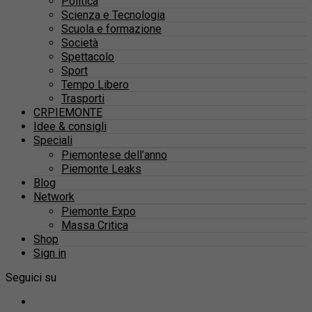
Politica
Scienza e Tecnologia
Scuola e formazione
Società
Spettacolo
Sport
Tempo Libero
Trasporti
CRPIEMONTE
Idee & consigli
Speciali
Piemontese dell’anno
Piemonte Leaks
Blog
Network
Piemonte Expo
Massa Critica
Shop
Sign in
Seguici su