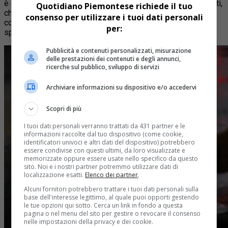
è così motivata: “è una direttrice molto frequentata dai ciclisti,
Quotidiano Piemontese richiede il tuo
che sono esposti all’anarchia delle automobili. Un
consenso per utilizzare i tuoi dati personali
collegamento così importante non dovrebbe essere
per:
sprovvisto di protezioni adeguate”.
Pubblicità e contenuti personalizzati, misurazione
delle prestazioni dei contenuti e degli annunci,
ricerche sul pubblico, sviluppo di servizi
Archiviare informazioni su dispositivo e/o accedervi
Scopri di più
I tuoi dati personali verranno trattati da 431 partner e le
informazioni raccolte dal tuo dispositivo (come cookie,
identificatori univoci e altri dati del dispositivo) potrebbero
essere condivise con questi ultimi, da loro visualizzate e
memorizzate oppure essere usate nello specifico da questo
sito. Noi e i nostri partner potremmo utilizzare dati di
localizzazione esatti.
Elenco dei partner
.
Alcuni fornitori potrebbero trattare i tuoi dati personali sulla
base dell'interesse legittimo, al quale puoi opporti gestendo
le tue opzioni qui sotto. Cerca un link in fondo a questa
pagina o nel menu del sito per gestire o revocare il consenso
nelle impostazioni della privacy e dei cookie.