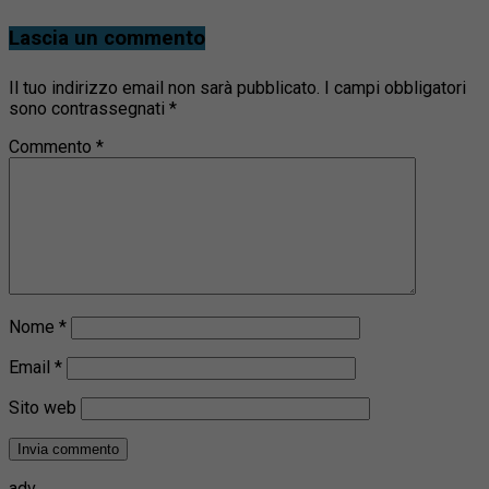
Lascia un commento
Il tuo indirizzo email non sarà pubblicato.
I campi obbligatori
sono contrassegnati
*
Commento
*
Nome
*
Email
*
Sito web
adv