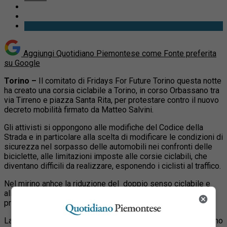
Aggiungi Quotidiano Piemontese come
Fonte preferita
su Google
Torino –
Il comitato di Fridays For Future Torino questa notte
ha creato una corsia ciclabile a Torino, in corso Orbassano tra
via Tirreno e piazza Santa Rita, per protestare contro il nuovo
decreto mobilità firmato da Matteo Salvini.
Gli attivisti si oppongono alle modifiche del Codice della
Strada e in particolare alla scelta di modificare le condizioni di
sicurezza nel sorpasso delle automobili nei confronti delle
biciclette, alle limitazioni imposte alle corsie ciclabili, che
diventano difficili da realizzare, esponendo i ciclisti al traffico.
Nel mirino anhce la riduzione del doppio senso ciclabile e
all’eliminazione dell’obbligo per gli automobilisti di dare la
precedenza ai ciclisti in caso di strada stretta.
La scelta di localizzare l’azione simbolica in corso Orbassano