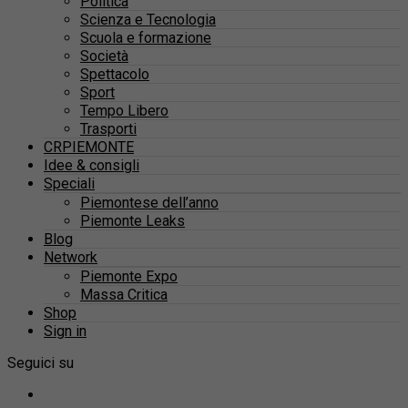
Politica
Scienza e Tecnologia
Scuola e formazione
Società
Spettacolo
Sport
Tempo Libero
Trasporti
CRPIEMONTE
Idee & consigli
Speciali
Piemontese dell’anno
Piemonte Leaks
Blog
Network
Piemonte Expo
Massa Critica
Shop
Sign in
Seguici su