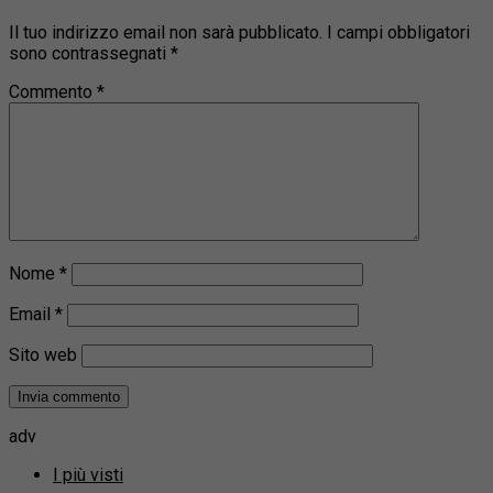
Il tuo indirizzo email non sarà pubblicato.
I campi obbligatori
sono contrassegnati
*
Commento
*
Nome
*
Email
*
Sito web
adv
I più visti