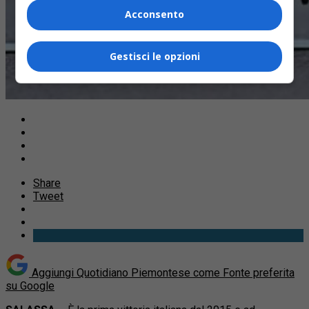
Acconsento
Gestisci le opzioni
Share
Tweet
Aggiungi Quotidiano Piemontese come
Fonte preferita
su Google