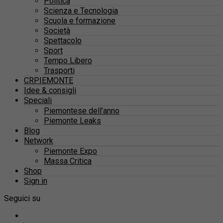
Politica
Scienza e Tecnologia
Scuola e formazione
Società
Spettacolo
Sport
Tempo Libero
Trasporti
CRPIEMONTE
Idee & consigli
Speciali
Piemontese dell’anno
Piemonte Leaks
Blog
Network
Piemonte Expo
Massa Critica
Shop
Sign in
Seguici su