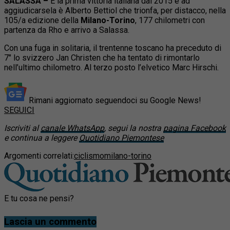
SALASSA –
È la prima vittoria italiana dal 2015 e ad
aggiudicarsela è Alberto Bettiol che trionfa, per distacco, nella
105/a edizione della
Milano-Torino
, 177 chilometri con
partenza da Rho e arrivo a Salassa.
Con una fuga in solitaria, il trentenne toscano ha preceduto di
7″ lo svizzero Jan Christen che ha tentato di rimontarlo
nell’ultimo chilometro. Al terzo posto l’elvetico Marc Hirschi.
Rimani aggiornato seguendoci su Google News!
SEGUICI
Iscriviti al
canale WhatsApp
, segui la nostra
pagina Facebook
e continua a leggere
Quotidiano Piemontese
Argomenti correlati:
ciclismo
milano-torino
E tu cosa ne pensi?
Lascia un commento