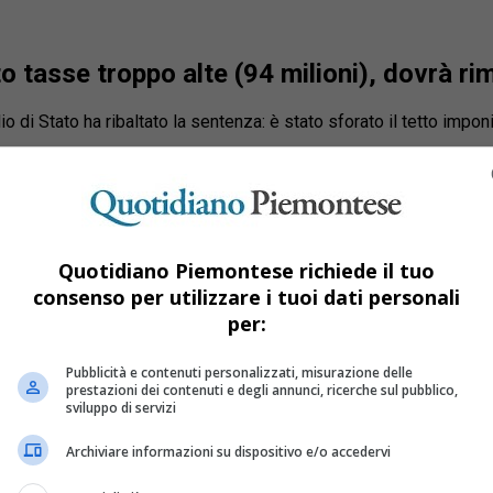
o tasse troppo alte (94 milioni), dovrà ri
io di Stato ha ribaltato la sentenza: è stato sforato il tetto imp
Quotidiano Piemontese richiede il tuo
consenso per utilizzare i tuoi dati personali
per:
Pubblicità e contenuti personalizzati, misurazione delle
prestazioni dei contenuti e degli annunci, ricerche sul pubblico,
sviluppo di servizi
Archiviare informazioni su dispositivo e/o accedervi