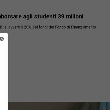
mborsare agli studenti 39 milioni
onibile, ovvero il 20% dei fondi del Fondo di Finanziamento