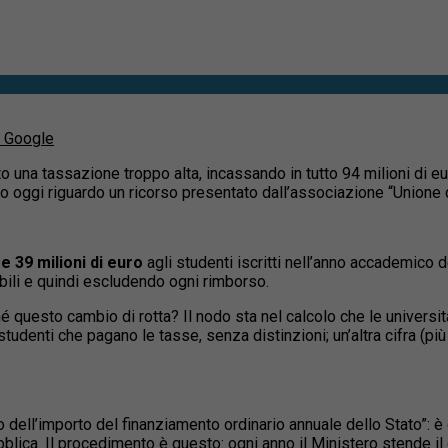
u Google
to una tassazione troppo alta, incassando in tutto 94 milioni di e
o oggi riguardo un ricorso presentato dall’associazione “Unione d
re 39 milioni di euro
agli studenti iscritti nell’anno accademico d
ibili e quindi escludendo ogni rimborso.
hé questo cambio di rotta? Il nodo sta nel calcolo che le universi
i studenti che pagano le tasse, senza distinzioni; un’altra cifra (p
dell’importo del finanziamento ordinario annuale dello Stato”: è
lica. Il procedimento è questo: ogni anno il Ministero stende i