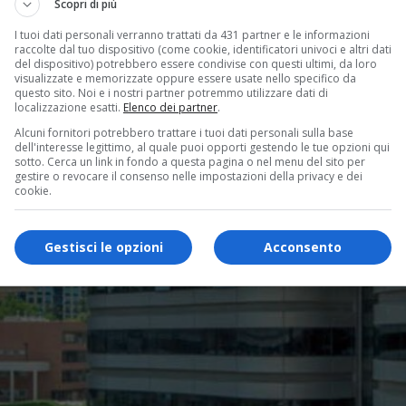
Scopri di più
I tuoi dati personali verranno trattati da 431 partner e le informazioni
raccolte dal tuo dispositivo (come cookie, identificatori univoci e altri dati
del dispositivo) potrebbero essere condivise con questi ultimi, da loro
visualizzate e memorizzate oppure essere usate nello specifico da
questo sito. Noi e i nostri partner potremmo utilizzare dati di
localizzazione esatti.
Elenco dei partner
.
Alcuni fornitori potrebbero trattare i tuoi dati personali sulla base
dell'interesse legittimo, al quale puoi opporti gestendo le tue opzioni qui
sotto. Cerca un link in fondo a questa pagina o nel menu del sito per
gestire o revocare il consenso nelle impostazioni della privacy e dei
cookie.
Gestisci le opzioni
Acconsento