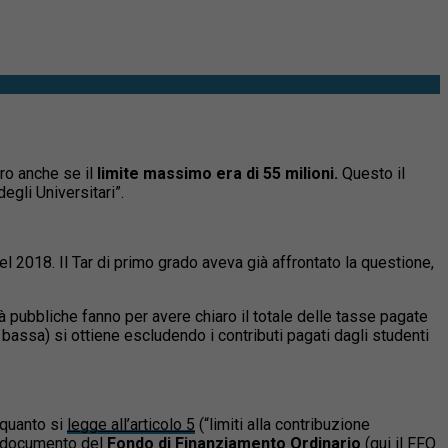
uro anche se il
limite massimo era di 55 milioni.
Questo il
egli Universitari”.
el 2018. Il Tar di primo grado aveva già affrontato la questione,
tà pubbliche fanno per avere chiaro il totale delle tasse pagate
iù bassa) si ottiene escludendo i contributi pagati dagli studenti
 quanto si
legge all’articolo 5
(“limiti alla contribuzione
l documento del
Fondo di Finanziamento Ordinario
(
qui il FFO