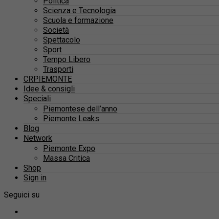
Politica
Scienza e Tecnologia
Scuola e formazione
Società
Spettacolo
Sport
Tempo Libero
Trasporti
CRPIEMONTE
Idee & consigli
Speciali
Piemontese dell’anno
Piemonte Leaks
Blog
Network
Piemonte Expo
Massa Critica
Shop
Sign in
Seguici su