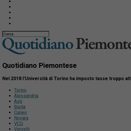
Quotidiano Piemontese
Nel 2018 l’Università di Torino ha imposto tasse troppo alte
Torino
Alessandria
Asti
Biella
Cuneo
Novara
VCO
Vercelli