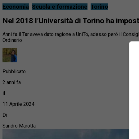
Economia
Scuola e formazione
Torino
Nel 2018 l’Università di Torino ha impost
Anni fa il Tar aveva dato ragione a UniTo, adesso però il Consigl
Ordinario
Pubblicato
2 anni fa
il
11 Aprile 2024
Di
Sandro Marotta