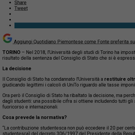
Share
Tweet
Aggiungi Quotidiano Piemontese come
Fonte preferita s
TORINO
– Nel 2018, l’Università degli studi di Torino ha impos
risultato della sentenza del Consiglio di Stato che si è espress
La decisione
Il Consiglio di Stato ha condannato l’Università a
restituire olt
giudicando legittimi i calcoli di UniTo riguardo alle tasse impon
Ora però il Consiglio di Stato ha ribaltato la decisione, ma perc
dagli studenti: una possibile cifra si ottiene includendo tutti gl
fuoricorso e internazionali.
Cosa prevede la normativa?
“La contribuzione studentesca non può eccedere il 20 per cento 
studentesca) del decreto 306/1997 del Presidente della Repubb