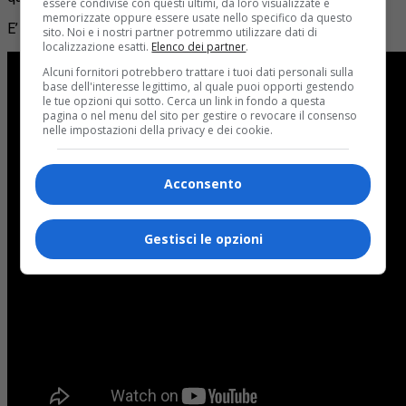
essere condivise con questi ultimi, da loro visualizzate e
memorizzate oppure essere usate nello specifico da questo
E’ la prima vittoria di Pippo Ganna al Giro d’Italia 2024.
sito. Noi e i nostri partner potremmo utilizzare dati di
localizzazione esatti.
Elenco dei partner
.
Alcuni fornitori potrebbero trattare i tuoi dati personali sulla
base dell'interesse legittimo, al quale puoi opporti gestendo
le tue opzioni qui sotto. Cerca un link in fondo a questa
pagina o nel menu del sito per gestire o revocare il consenso
nelle impostazioni della privacy e dei cookie.
Acconsento
Gestisci le opzioni