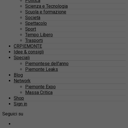
Politica
Scienza e Tecnologia
Scuola e formazione
Società
Spettacolo
Sport
Tempo Libero
Trasporti
CRPIEMONTE
Idee & consigli
Speciali
Piemontese dell’anno
Piemonte Leaks
Blog
Network
Piemonte Expo
Massa Critica
Shop
Sign in
Seguici su