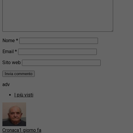
Nome
*
Email
*
Sito web
adv
I più visti
Cronaca
1 giorno fa