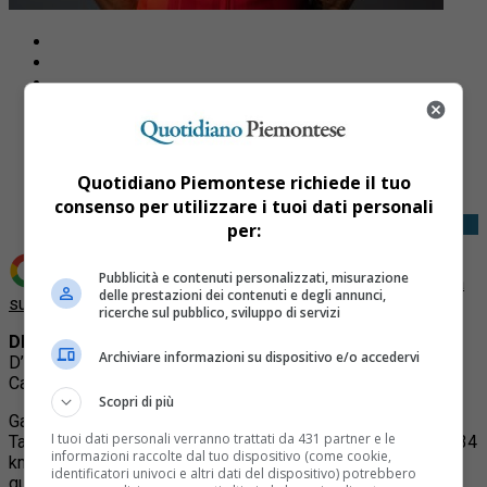
Share
Tweet
Quotidiano Piemontese richiede il tuo
consenso per utilizzare i tuoi dati personali
per:
Pubblicità e contenuti personalizzati, misurazione
Aggiungi Quotidiano Piemontese come
Fonte preferita
delle prestazioni dei contenuti e degli annunci,
su Google
ricerche sul pubblico, sviluppo di servizi
DESENZANO
–
Filippo Ganna
ha vinto la 14a tappa del Giro
Archiviare informazioni su dispositivo e/o accedervi
D’Italia, 31,2 km a cronometro con 300 metri di dislivello da
Castiglione delle Stiviere a Desenzano.
Scopri di più
Ganna ha battuto di 29 secondi il leader della corsa rosa
I tuoi dati personali verranno trattati da 431 partner e le
Tadeij Pogacar viaggiando all’impressionante media di 53,434
informazioni raccolte dal tuo dispositivo (come cookie,
km all’ora. Terzo Arensman a 1’07”, quarto Thomas a 1’14”,
identificatori univoci e altri dati del dispositivo) potrebbero
quinto Plapp a 1’18”; ottimo Tiberi, sesto a 1’19”.