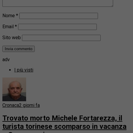
Nome
*
Email
*
Sito web
adv
I più visti
Cronaca
2 giorni fa
Trovato morto Michele Fortarezza, il
turista torinese scomparso in vacanza