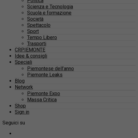
Politica
Scienza e Tecnologia
Scuola e formazione
Società
Spettacolo
Sport
Tempo Libero
Trasporti
CRPIEMONTE
Idee & consigli
Speciali
Piemontese dell’anno
Piemonte Leaks
Blog
Network
Piemonte Expo
Massa Critica
Shop
Sign in
Seguici su