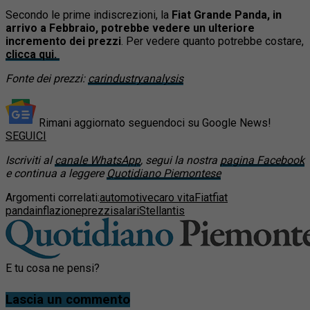
Secondo le prime indiscrezioni, la
Fiat Grande Panda, in
arrivo a Febbraio, potrebbe vedere un ulteriore
incremento dei prezzi
. Per vedere quanto potrebbe costare,
clicca qui.
Fonte dei prezzi:
carindustryanalysis
Rimani aggiornato seguendoci su Google News!
SEGUICI
Iscriviti al
canale WhatsApp
, segui la nostra
pagina Facebook
e continua a leggere
Quotidiano Piemontese
Argomenti correlati:
automotive
caro vita
Fiat
fiat
panda
inflazione
prezzi
salari
Stellantis
E tu cosa ne pensi?
Lascia un commento