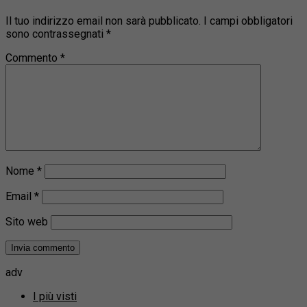
Il tuo indirizzo email non sarà pubblicato.
I campi obbligatori
sono contrassegnati
*
Commento
*
Nome
*
Email
*
Sito web
adv
I più visti