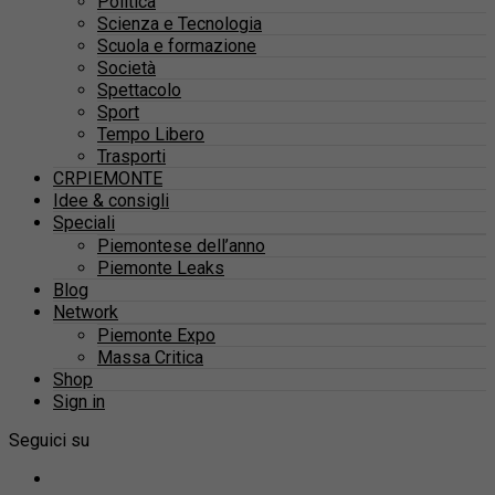
Politica
Scienza e Tecnologia
Scuola e formazione
Società
Spettacolo
Sport
Tempo Libero
Trasporti
CRPIEMONTE
Idee & consigli
Speciali
Piemontese dell’anno
Piemonte Leaks
Blog
Network
Piemonte Expo
Massa Critica
Shop
Sign in
Seguici su