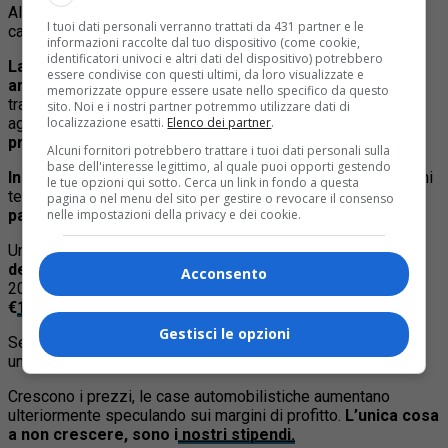
Al suo debutto, la Panda 3 montava un motore Fire 1.2 da 69
I tuoi dati personali verranno trattati da 431 partner e le
cavalli e
costava, in allestimento base, €10,100.
informazioni raccolte dal tuo dispositivo (come cookie,
identificatori univoci e altri dati del dispositivo) potrebbero
La terza generazione della Panda è in commercio
essere condivise con questi ultimi, da loro visualizzate e
ancora oggi:
monta un motore 1.0 da 7o cavalli. Seppur si
memorizzate oppure essere usate nello specifico da questo
tratti dello stesso modello, monta dei sistemi di sicurezza
sito. Noi e i nostri partner potremmo utilizzare dati di
localizzazione esatti.
Elenco dei partner
.
aggiuntivi per essere conforme alle normative vigenti.
Il
prezzo? €15,920.
Alcuni fornitori potrebbero trattare i tuoi dati personali sulla
base dell'interesse legittimo, al quale puoi opporti gestendo
In vent’anni
, seppur non siano arrivate particolari innovazioni
le tue opzioni qui sotto. Cerca un link in fondo a questa
tecnologiche,
la Panda ha aumentato il suo prezzo di
pagina o nel menu del sito per gestire o revocare il consenso
nelle impostazioni della privacy e dei cookie.
partenza del 97,4%
Un prezzo che
non ha nulla a che vedere con l’indice
dell’inflazione.
Seguendo l’andamento dei prezzi
, dal
Acconsento
2004 ad oggi la Fiat Panda
sarebbe dovuta costare
€
11,719
.
Gestisci le opzioni
Se nel
2004 bastavano in media
5 stipend
i
per comprare
una Panda,
adesso ce ne vogliono
in media 9.
Crescono i prezzi, le case automobilistiche aumentano
ulteriormente speculando sui margini di profitto.
L’unica cosa
a non crescere, sono i
nostri stipendi.