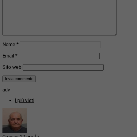
Nome
*
Email
*
Sito web
adv
I più visti
Cronaca
17 ore fa