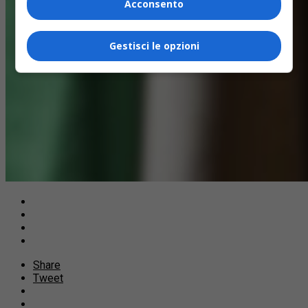
Acconsento
Gestisci le opzioni
Share
Tweet