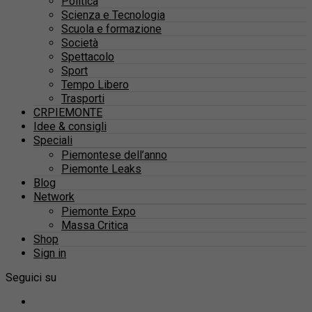
Politica
Scienza e Tecnologia
Scuola e formazione
Società
Spettacolo
Sport
Tempo Libero
Trasporti
CRPIEMONTE
Idee & consigli
Speciali
Piemontese dell’anno
Piemonte Leaks
Blog
Network
Piemonte Expo
Massa Critica
Shop
Sign in
Seguici su