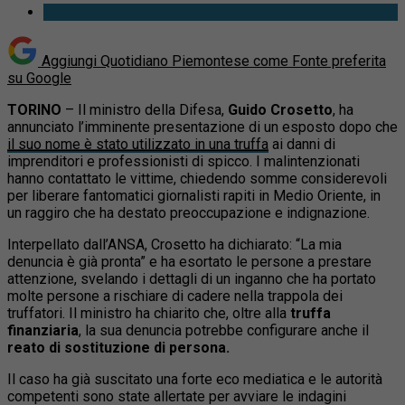
Aggiungi Quotidiano Piemontese come
Fonte preferita
su Google
TORINO
– Il ministro della Difesa,
Guido Crosetto
, ha
annunciato l’imminente presentazione di un esposto dopo che
il suo nome è stato utilizzato in una truffa
ai danni di
imprenditori e professionisti di spicco. I malintenzionati
hanno contattato le vittime, chiedendo somme considerevoli
per liberare fantomatici giornalisti rapiti in Medio Oriente, in
un raggiro che ha destato preoccupazione e indignazione.
Interpellato dall’ANSA, Crosetto ha dichiarato: “La mia
denuncia è già pronta” e ha esortato le persone a prestare
attenzione, svelando i dettagli di un inganno che ha portato
molte persone a rischiare di cadere nella trappola dei
truffatori. Il ministro ha chiarito che, oltre alla
truffa
finanziaria
, la sua denuncia potrebbe configurare anche il
reato di sostituzione di persona.
Il caso ha già suscitato una forte eco mediatica e le autorità
competenti sono state allertate per avviare le indagini