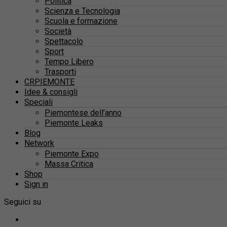
Politica
Scienza e Tecnologia
Scuola e formazione
Società
Spettacolo
Sport
Tempo Libero
Trasporti
CRPIEMONTE
Idee & consigli
Speciali
Piemontese dell’anno
Piemonte Leaks
Blog
Network
Piemonte Expo
Massa Critica
Shop
Sign in
Seguici su