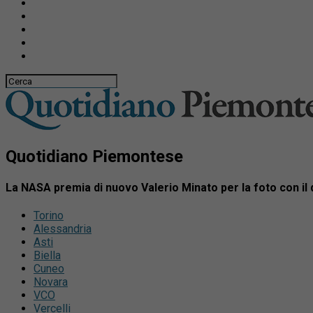
Quotidiano Piemontese
La NASA premia di nuovo Valerio Minato per la foto con il
Torino
Alessandria
Asti
Biella
Cuneo
Novara
VCO
Vercelli