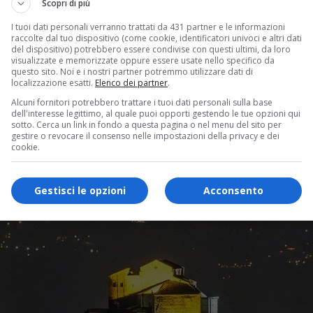
Scopri di più
I tuoi dati personali verranno trattati da 431 partner e le informazioni
raccolte dal tuo dispositivo (come cookie, identificatori univoci e altri dati
del dispositivo) potrebbero essere condivise con questi ultimi, da loro
visualizzate e memorizzate oppure essere usate nello specifico da
questo sito. Noi e i nostri partner potremmo utilizzare dati di
localizzazione esatti.
Elenco dei partner
.
Alcuni fornitori potrebbero trattare i tuoi dati personali sulla base
dell'interesse legittimo, al quale puoi opporti gestendo le tue opzioni qui
sotto. Cerca un link in fondo a questa pagina o nel menu del sito per
gestire o revocare il consenso nelle impostazioni della privacy e dei
cookie.
Gestisci le opzioni
Acconsento