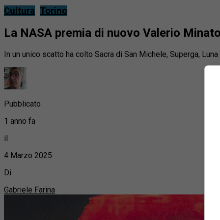
Cultura
Torino
La NASA premia di nuovo Valerio Minato 
In un unico scatto ha colto Sacra di San Michele, Superga, Luna 
Pubblicato
1 anno fa
il
4 Marzo 2025
Di
Gabriele Farina