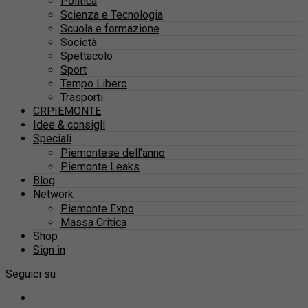
Politica
Scienza e Tecnologia
Scuola e formazione
Società
Spettacolo
Sport
Tempo Libero
Trasporti
CRPIEMONTE
Idee & consigli
Speciali
Piemontese dell’anno
Piemonte Leaks
Blog
Network
Piemonte Expo
Massa Critica
Shop
Sign in
Seguici su