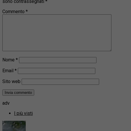
sono contrassegnati
*
Commento
*
Nome
*
Email
*
Sito web
adv
I più visti