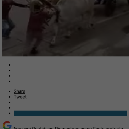
Share
Tweet
Aggiungi Quotidiano Piemontese come
Fonte preferita