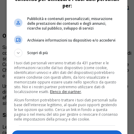
Articolo
:
Cinque scialpinisti sono stati travolti da
per:
valanga in Valle d’Aosta a Punta Leysser: un morto e un
ferito grave
Articolo
:
Un valanga si è staccata nel vallone di
Pubblicità e contenuti personalizzati, misurazione
delle prestazioni dei contenuti e degli annunci,
Falcemagna, non ci sono persone coinvolte
ricerche sul pubblico, sviluppo di servizi
Oltre 40 operatori in campo
Archiviare informazioni su dispositivo e/o accedervi
Sabato e domenica, nelle due giornate operative, sono state
Scopri di più
coinvolte oltre 40 unità tra volontari e soccorritori. Un lavoro di
squadra che ha visto la collaborazione dei Vigili del Fuoco –
I tuoi dati personali verranno trattati da 431 partner e le
Comando Provinciale di Torino, con i distaccamenti di Susa e
informazioni raccolte dal tuo dispositivo (come cookie,
Chiomonte, della Stazione del Soccorso Alpino di Bussoleno
identificatori univoci e altri dati del dispositivo) potrebbero
e di unità cinofile provenienti anche da Padova e Cuneo.
essere condivise con questi ultimi, da loro visualizzate e
memorizzate oppure essere usate nello specifico da questo
Una rete articolata, capace di integrare competenze tecniche
sito. Noi e i nostri partner potremmo utilizzare dati di
localizzazione esatti.
Elenco dei partner
.
differenti in un unico scenario operativo, con l’obiettivo di
affinare rapidità, coordinamento e capacità decisionale in
Alcuni fornitori potrebbero trattare i tuoi dati personali sulla
situazioni ad alta complessità.
base dell'interesse legittimo, al quale puoi opporti gestendo
le tue opzioni qui sotto. Cerca un link in fondo a questa
pagina o nel menu del sito per gestire o revocare il consenso
Simulazioni realistiche tra nebbia e pioggia
nelle impostazioni della privacy e dei cookie.
Le esercitazioni si sono svolte in condizioni meteo variabili:
cielo coperto, nebbia a tratti intensa e lieve pioggia hanno