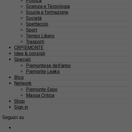
Politica
Scienza e Tecnologia
Scuola e formazione
Società
Spettacolo
Sport
Tempo Libero
Trasporti
CRPIEMONTE
Idee & consigli
Speciali
Piemontese dell’anno
Piemonte Leaks
Blog
Network
Piemonte Expo
Massa Critica
Shop
Sign in
Seguici su