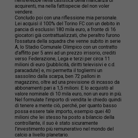
rientrerebbe nella casistica della mancanza di
acquirenti, ma nella fattispecie del non voler
vendere.
Concludo poi con una riflessione mia personale.
Lei acquisì il 100% del Torino FC con un debito in
pancia di esclusivi 180 mila euro, a fronte di 16
giocatori già contrattualizzati, che peraltro furono
l’ossatura della squadra che venne subito in serie
A, lo Stadio Comunale Olimpico con un contratto
d’affitto per 5 anni ad un prezzo irrisorio, crediti
verso Federazione, Lega e terzi per circa 11
milioni di euro (pubblicità, diritti televisivi e c.d.
paracadute) e, mi permetta il togliermi un
sassolino dalla scarpa, ben 72 palloni in
magazzino, oltre ad una previsione di incasso da
abbonamenti pari a 1,5 milioni. E lo acquistò al
valore nominale di 10 mila euro, non un euro in più.
Nel formulate l’importo di vendita le chiedo quindi
di tenere a mente ciò, perché, per quanto basso
possa essere tale importo, esempio quei 40
milioni che lei stesso ha posto a bilancio della
controllante, il suo è stato sicuramente
l’investimento più remunerativo nel mondo del
calcio a livello planetario.