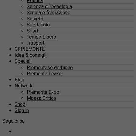
Politica
Scienza e Tecnologia
Scuola e formazione
Società
Spettacolo
Sport
Tempo Libero
Trasporti
CRPIEMONTE
Idee & consigli
Speciali
Piemontese dell’anno
Piemonte Leaks
Blog
Network
Piemonte Expo
Massa Critica
Shop
Sign in
Seguici su