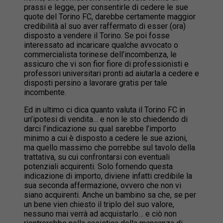
prassi e legge, per consentirle di cedere le sue
quote del Torino FC, darebbe certamente maggior
credibilità al suo aver raffermato di esser (ora)
disposto a vendere il Torino. Se poi fosse
interessato ad incaricare qualche avvocato o
commercialista torinese dell’incombenza, le
assicuro che vi son fior fiore di professionisti e
professori universitari pronti ad aiutarla a cedere e
disposti persino a lavorare gratis per tale
incombente.
Ed in ultimo ci dica quanto valuta il Torino FC in
un’ipotesi di vendita… e non le sto chiedendo di
darci l’indicazione su qual sarebbe l’importo
minimo a cui è disposto a cedere le sue azioni,
ma quello massimo che porrebbe sul tavolo della
trattativa, su cui confrontarsi con eventuali
potenziali acquirenti. Solo fornendo questa
indicazione di importo, diviene infatti credibile la
sua seconda affermazione, ovvero che non vi
siano acquirenti. Anche un bambino sa che, se per
un bene vien chiesto il triplo del suo valore,
nessuno mai verrà ad acquistarlo… e ciò non