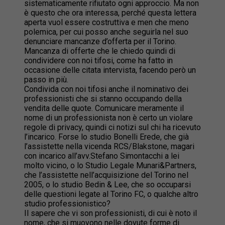
sistematicamente rifiutato ogni approccio. Ma non
è questo che ora interessa, perché questa lettera
aperta vuol essere costruttiva e men che meno
polemica, per cui posso anche seguirla nel suo
denunciare mancanze d’offerta per il Torino.
Mancanza di offerte che le chiedo quindi di
condividere con noi tifosi, come ha fatto in
occasione delle citata intervista, facendo però un
passo in più.
Condivida con noi tifosi anche il nominativo dei
professionisti che si stanno occupando della
vendita delle quote. Comunicare meramente il
nome di un professionista non è certo un violare
regole di privacy, quindi ci notizi sul chi ha ricevuto
l’incarico. Forse lo studio Bonelli Erede, che già
l’assistette nella vicenda RCS/Blakstone, magari
con incarico all’avv.Stefano Simontacchi a lei
molto vicino, o lo Studio Legale Munari&Partners,
che l’assistette nell’acquisizione del Torino nel
2005, o lo studio Bedin & Lee, che so occuparsi
delle questioni legate al Torino FC, o qualche altro
studio professionistico?
Il sapere che vi son professionisti, di cui è noto il
nome, che si muovono nelle dovute forme di