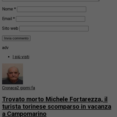
Nome
*
Email
*
Sito web
adv
I più visti
Cronaca
2 giorni fa
Trovato morto Michele Fortarezza, il
turista torinese scomparso in vacanza
a Campomarino