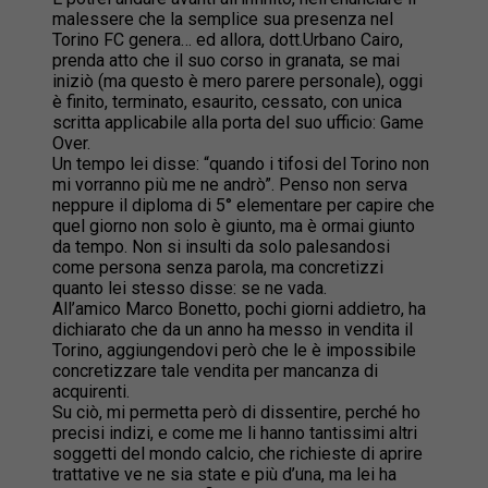
malessere che la semplice sua presenza nel
Torino FC genera… ed allora, dott.Urbano Cairo,
prenda atto che il suo corso in granata, se mai
iniziò (ma questo è mero parere personale), oggi
è finito, terminato, esaurito, cessato, con unica
scritta applicabile alla porta del suo ufficio: Game
Over.
Un tempo lei disse: “quando i tifosi del Torino non
mi vorranno più me ne andrò”. Penso non serva
neppure il diploma di 5° elementare per capire che
quel giorno non solo è giunto, ma è ormai giunto
da tempo. Non si insulti da solo palesandosi
come persona senza parola, ma concretizzi
quanto lei stesso disse: se ne vada.
All’amico Marco Bonetto, pochi giorni addietro, ha
dichiarato che da un anno ha messo in vendita il
Torino, aggiungendovi però che le è impossibile
concretizzare tale vendita per mancanza di
acquirenti.
Su ciò, mi permetta però di dissentire, perché ho
precisi indizi, e come me li hanno tantissimi altri
soggetti del mondo calcio, che richieste di aprire
trattative ve ne sia state e più d’una, ma lei ha