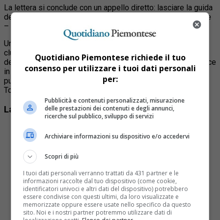
La lettera si conclude con un appello diretto: lasciare la guida
del Torino «con più stile» rispetto a come – secondo l’autore
– era iniziata l’avventura sotto la Mole oltre vent’anni fa.
Un messaggio che riflette la tensione crescente attorno al
club granata. In attesa di eventuali repliche ufficiali da parte
Quotidiano Piemontese richiede il tuo
del presidente Cairo o della società, il documento si inserisce
consenso per utilizzare i tuoi dati personali
in un dibattito che da tempo divide tifoseria, opinione
per:
pubblica e addetti ai lavori sul presente e sul futuro del
Torino.
Pubblicità e contenuti personalizzati, misurazione
La lettera aperta di Marengo a Cairo
delle prestazioni dei contenuti e degli annunci,
ricerche sul pubblico, sviluppo di servizi
Egr. dott.Urbano Cairo,
Archiviare informazioni su dispositivo e/o accedervi
sono a inviarle queste poche righe, che penso
interpretino il desiderata della quasi totalità del
Mondo Granata, per palesarle come la sua
Scopri di più
presenza ai vertici del Torino FC sia ormai
I tuoi dati personali verranno trattati da 431 partner e le
divenuta esclusiva fonte di diffuso malessere.
informazioni raccolte dal tuo dispositivo (come cookie,
Malessere in primis per lei, ormai additato al
identificatori univoci e altri dati del dispositivo) potrebbero
ludibrio nella maggior parte degli Stadi d’Italia e
essere condivise con questi ultimi, da loro visualizzate e
fatto sin’anche oggetto di scritte ingiuriose su
memorizzate oppure essere usate nello specifico da questo
muri, strade e cartellonistica del suo paese
sito. Noi e i nostri partner potremmo utilizzare dati di