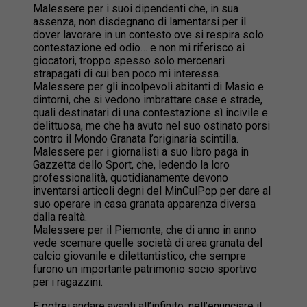
Malessere per i suoi dipendenti che, in sua
assenza, non disdegnano di lamentarsi per il
dover lavorare in un contesto ove si respira solo
contestazione ed odio… e non mi riferisco ai
giocatori, troppo spesso solo mercenari
strapagati di cui ben poco mi interessa.
Malessere per gli incolpevoli abitanti di Masio e
dintorni, che si vedono imbrattare case e strade,
quali destinatari di una contestazione sì incivile e
delittuosa, me che ha avuto nel suo ostinato porsi
contro il Mondo Granata l’originaria scintilla.
Malessere per i giornalisti a suo libro paga in
Gazzetta dello Sport, che, ledendo la loro
professionalità, quotidianamente devono
inventarsi articoli degni del MinCulPop per dare al
suo operare in casa granata apparenza diversa
dalla realtà.
Malessere per il Piemonte, che di anno in anno
vede scemare quelle società di area granata del
calcio giovanile e dilettantistico, che sempre
furono un importante patrimonio socio sportivo
per i ragazzini.
E potrei andare avanti all’infinito, nell’enunciare il