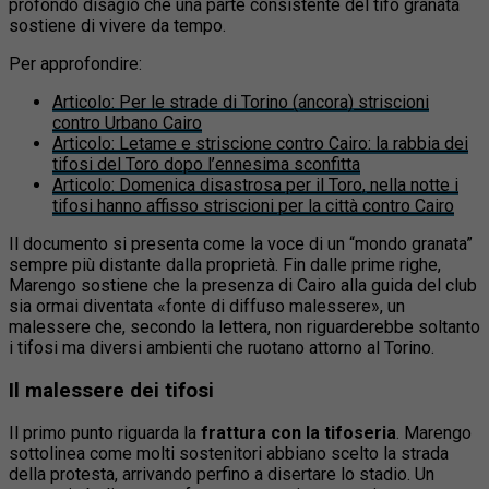
profondo disagio che una parte consistente del tifo granata
sostiene di vivere da tempo.
Per approfondire:
Articolo
:
Per le strade di Torino (ancora) striscioni
contro Urbano Cairo
Articolo
:
Letame e striscione contro Cairo: la rabbia dei
tifosi del Toro dopo l’ennesima sconfitta
Articolo
:
Domenica disastrosa per il Toro, nella notte i
tifosi hanno affisso striscioni per la città contro Cairo
Il documento si presenta come la voce di un “mondo granata”
sempre più distante dalla proprietà. Fin dalle prime righe,
Marengo sostiene che la presenza di Cairo alla guida del club
sia ormai diventata «fonte di diffuso malessere», un
malessere che, secondo la lettera, non riguarderebbe soltanto
i tifosi ma diversi ambienti che ruotano attorno al Torino.
Il malessere dei tifosi
Il primo punto riguarda la
frattura con la tifoseria
. Marengo
sottolinea come molti sostenitori abbiano scelto la strada
della protesta, arrivando perfino a disertare lo stadio. Un