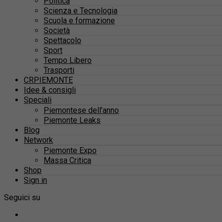
Politica
Scienza e Tecnologia
Scuola e formazione
Società
Spettacolo
Sport
Tempo Libero
Trasporti
CRPIEMONTE
Idee & consigli
Speciali
Piemontese dell’anno
Piemonte Leaks
Blog
Network
Piemonte Expo
Massa Critica
Shop
Sign in
Seguici su