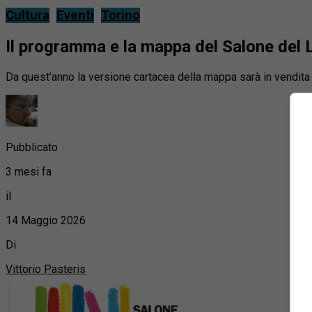
Cultura
Eventi
Torino
Il programma e la mappa del Salone del L
Da quest’anno la versione cartacea della mappa sarà in vendita 
Pubblicato
3 mesi fa
il
14 Maggio 2026
Di
Vittorio Pasteris