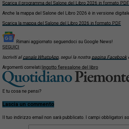
Scarica il programma del Salone del Libro 2026 in formato PDF
Anche la mappa del Salone del Libro 2026 è in versione digitale. 
Scarica la mappa del Salone del Libro 2026 in formato PDF
Rimani aggiornato seguendoci su Google News!
SEGUICI
Iscriviti al
canale WhatsApp
, segui la nostra
pagina Facebook
e
Argomenti correlati:
lingotto fiere
salone del libro
E tu cosa ne pensi?
Lascia un commento
Il tuo indirizzo email non sarà pubblicato.
I campi obbligatori 