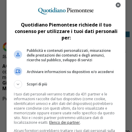
Share
Tweet
Quotidiano Piemontese richiede il tuo
consenso per utilizzare i tuoi dati personali
per:
Aggiungi Quotidiano Piemontese come
Fonte preferita
Pubblicità e contenuti personalizzati, misurazione
delle prestazioni dei contenuti e degli annunci,
su Google
ricerche sul pubblico, sviluppo di servizi
AOSTA
– Si è conclusa poco dopo la mezzanotte la
complessa operazione di soccorso che ha permesso di
Archiviare informazioni su dispositivo e/o accedervi
mettere in salvo due alpinisti rimasti bloccati sul
Dente del
Gigante
, una delle vette più iconiche del massiccio del
Scopri di più
Monte Bianco
, al confine tra Valle d’Aosta e Francia.
I tuoi dati personali verranno trattati da 431 partner e le
Per approfondire:
informazioni raccolte dal tuo dispositivo (come cookie,
identificatori univoci e altri dati del dispositivo) potrebbero
essere condivise con questi ultimi, da loro visualizzate e
Articolo
:
Il vecchio rifugio del Goûter sul Monte Bianco
memorizzate oppure essere usate nello specifico da questo
sarà smantellato
sito. Noi e i nostri partner potremmo utilizzare dati di
Articolo
:
Valanga sul Monte Bianco: quattro scialpinisti
localizzazione esatti.
Elenco dei partner
.
travolti a Courmayeur
Alcuni fornitori potrebbero trattare i tuoi dati personali sulla
Foto
:
La Brigata Taurinense si esercita sul Monte Bianco