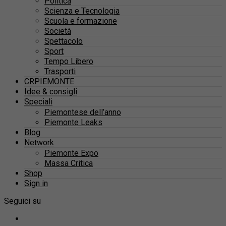
Politica
Scienza e Tecnologia
Scuola e formazione
Società
Spettacolo
Sport
Tempo Libero
Trasporti
CRPIEMONTE
Idee & consigli
Speciali
Piemontese dell’anno
Piemonte Leaks
Blog
Network
Piemonte Expo
Massa Critica
Shop
Sign in
Seguici su