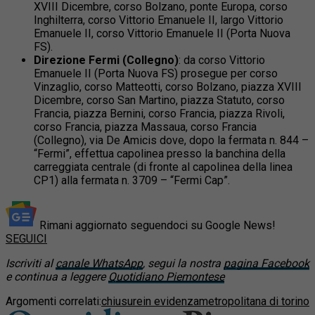
XVIII Dicembre, corso Bolzano, ponte Europa, corso
Inghilterra, corso Vittorio Emanuele II, largo Vittorio
Emanuele II, corso Vittorio Emanuele II (Porta Nuova
FS).
Direzione Fermi (Collegno)
: da corso Vittorio
Emanuele II (Porta Nuova FS) prosegue per corso
Vinzaglio, corso Matteotti, corso Bolzano, piazza XVIII
Dicembre, corso San Martino, piazza Statuto, corso
Francia, piazza Bernini, corso Francia, piazza Rivoli,
corso Francia, piazza Massaua, corso Francia
(Collegno), via De Amicis dove, dopo la fermata n. 844 –
“Fermi”, effettua capolinea presso la banchina della
carreggiata centrale (di fronte al capolinea della linea
CP1) alla fermata n. 3709 – “Fermi Cap”.
Rimani aggiornato seguendoci su Google News!
SEGUICI
Iscriviti al
canale WhatsApp
, segui la nostra
pagina Facebook
e continua a leggere
Quotidiano Piemontese
Argomenti correlati:
chiusure
in evidenza
metropolitana di torino