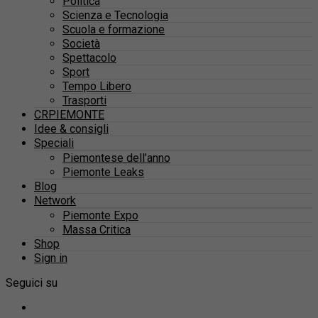
Politica
Scienza e Tecnologia
Scuola e formazione
Società
Spettacolo
Sport
Tempo Libero
Trasporti
CRPIEMONTE
Idee & consigli
Speciali
Piemontese dell’anno
Piemonte Leaks
Blog
Network
Piemonte Expo
Massa Critica
Shop
Sign in
Seguici su