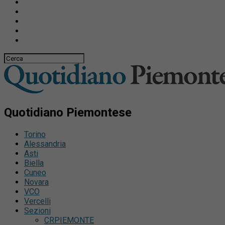
Quotidiano Piemontese
Torino
Alessandria
Asti
Biella
Cuneo
Novara
VCO
Vercelli
Sezioni
CRPIEMONTE