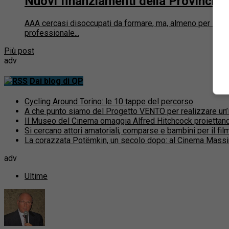
Nuovi finanziamenti della Provincia 
AAA cercasi disoccupati da formare, ma, almeno per il m
professionale...
Più post
adv
Dai blog di QP
Cycling Around Torino: le 10 tappe del percorso
A che punto siamo del Progetto VENTO per realizzare un’inf
Il Museo del Cinema omaggia Alfred Hitchcock proiettand
Si cercano attori amatoriali, comparse e bambini per il fi
La corazzata Potëmkin, un secolo dopo: al Cinema Massi
adv
Ultime