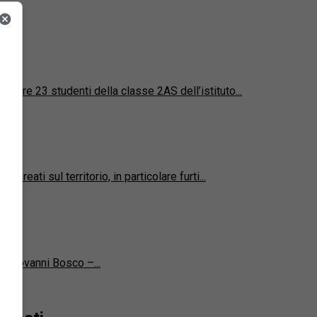
dere 23 studenti della classe 2AS dell’istituto...
reati sul territorio, in particolare furti...
n Giovanni Bosco –...