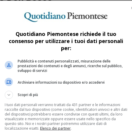
rso tra i banchi di scuola
Quotidiano Piemontese richiede il tuo
finiscono in pronto soccorso? Alla domanda hanno provato a rispon
consenso per utilizzare i tuoi dati personali
per:
 un mese
Pubblicità e contenuti personalizzati, misurazione delle
prestazioni dei contenuti e degli annunci, ricerche sul pubblico,
sviluppo di servizi
 messa in atto di recente come nuovo dispositivo di prevenzione dei 
Archiviare informazioni su dispositivo e/o accedervi
Scopri di più
 di Santi e vini”
I tuoi dati personali verranno trattati da 431 partner e le informazioni
vo don Bosco, “Terra di Santi e di vini” – qui è nato, infatti Sa
raccolte dal tuo dispositivo (come cookie, identificatori univoci e altri dati
del dispositivo) potrebbero essere condivise con questi ultimi, da loro
visualizzate e memorizzate oppure essere usate nello specifico da
questo sito. Noi e i nostri partner potremmo utilizzare dati di
localizzazione esatti.
Elenco dei partner
.