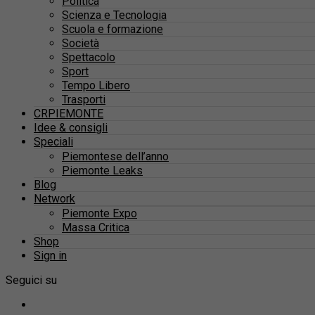
Politica
Scienza e Tecnologia
Scuola e formazione
Società
Spettacolo
Sport
Tempo Libero
Trasporti
CRPIEMONTE
Idee & consigli
Speciali
Piemontese dell’anno
Piemonte Leaks
Blog
Network
Piemonte Expo
Massa Critica
Shop
Sign in
Seguici su