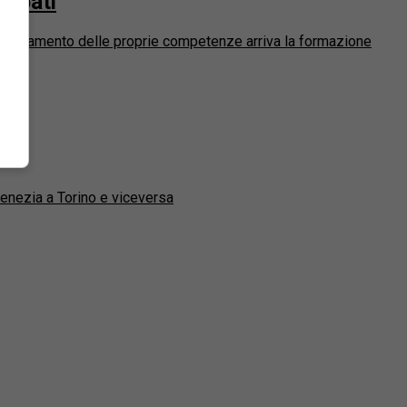
cupati
giornamento delle proprie competenze arriva la formazione
Venezia a Torino e viceversa