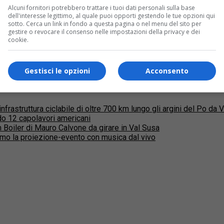
per la formazione professionale dei disoc
Alcuni fornitori potrebbero trattare i tuoi dati personali sulla base
dell'interesse legittimo, al quale puoi opporti gestendo le tue opzioni qui
omento, non da assumere. Magra consolazione, ma in aiuto all’ag
sotto. Cerca un link in fondo a questa pagina o nel menu del sito per
gestire o revocare il consenso nelle impostazioni della privacy e dei
cookie.
Gestisci le opzioni
Acconsento
rastruttura ciclabile di oltre 700 km lungo gli argini del Po da 
o 12 capolavori americani
lm Boiler di Mauro Calvone da girare in Val Susa
mo la proiezione-evento con musica dal vivo