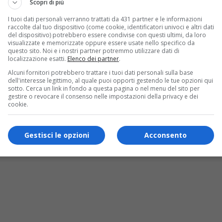
Scopri di più
I tuoi dati personali verranno trattati da 431 partner e le informazioni
raccolte dal tuo dispositivo (come cookie, identificatori univoci e altri dati
del dispositivo) potrebbero essere condivise con questi ultimi, da loro
visualizzate e memorizzate oppure essere usate nello specifico da
questo sito. Noi e i nostri partner potremmo utilizzare dati di
localizzazione esatti.
Elenco dei partner
.
Alcuni fornitori potrebbero trattare i tuoi dati personali sulla base
dell'interesse legittimo, al quale puoi opporti gestendo le tue opzioni qui
sotto. Cerca un link in fondo a questa pagina o nel menu del sito per
gestire o revocare il consenso nelle impostazioni della privacy e dei
cookie.
ti i risultati ufficiali, la composizione d
Gestisci le opzioni
Acconsento
e elettorale centrale ha stilato il verbale dei risultati definitivi 