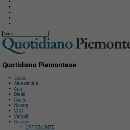
Quotidiano Piemontese
Torino
Alessandria
Asti
Biella
Cuneo
Novara
VCO
Vercelli
Sezioni
CRPIEMONTE