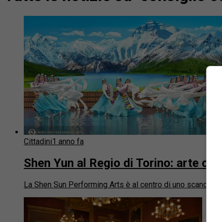
Cittadini
1 anno fa
Shen Yun al Regio di Torino: arte o 
La Shen Sun Performing Arts è al centro di uno scandalo pe