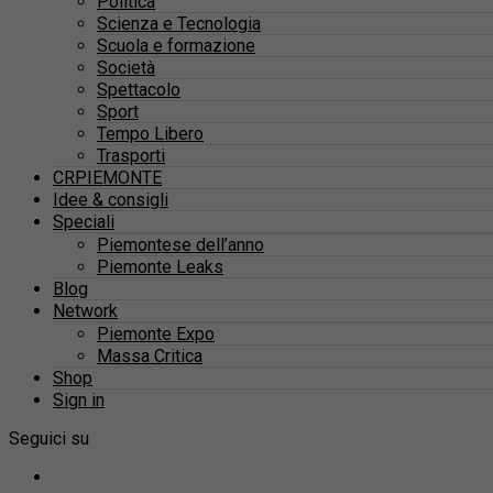
Politica
Scienza e Tecnologia
Scuola e formazione
Società
Spettacolo
Sport
Tempo Libero
Trasporti
CRPIEMONTE
Idee & consigli
Speciali
Piemontese dell’anno
Piemonte Leaks
Blog
Network
Piemonte Expo
Massa Critica
Shop
Sign in
Seguici su