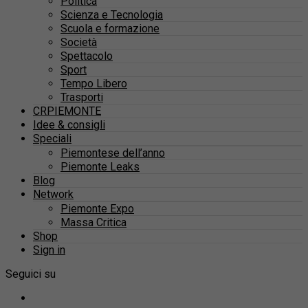
Politica
Scienza e Tecnologia
Scuola e formazione
Società
Spettacolo
Sport
Tempo Libero
Trasporti
CRPIEMONTE
Idee & consigli
Speciali
Piemontese dell’anno
Piemonte Leaks
Blog
Network
Piemonte Expo
Massa Critica
Shop
Sign in
Seguici su