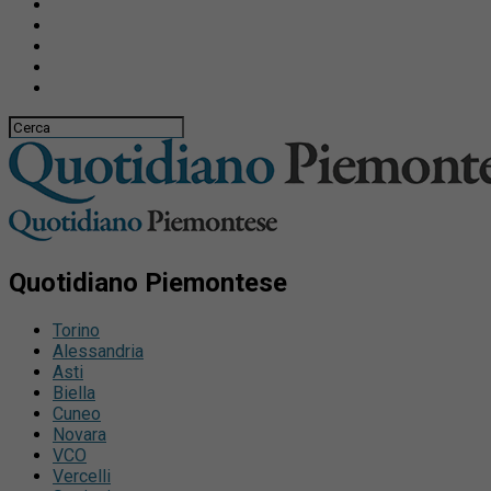
Quotidiano Piemontese
Torino
Alessandria
Asti
Biella
Cuneo
Novara
VCO
Vercelli