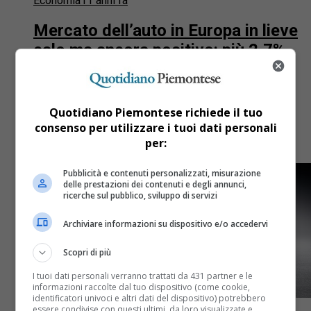
Economia
11 anni fa
Mercato dell’auto in Europa in lieve
calo ma ancora positivo: più 2,7%.
Fa meglio Fca che segna un più
7,7%
Quotidiano Piemontese richiede il tuo
Positivo anche se in lieve calo. Anche se il mercato
consenso per utilizzare i tuoi dati personali
europeo dell’auto è in lieve flessione resta positivo.
per:
Secondo i dati Acea (European
Pubblicità e contenuti personalizzati, misurazione
delle prestazioni dei contenuti e degli annunci,
ricerche sul pubblico, sviluppo di servizi
Archiviare informazioni su dispositivo e/o accedervi
Scopri di più
I tuoi dati personali verranno trattati da 431 partner e le
informazioni raccolte dal tuo dispositivo (come cookie,
identificatori univoci e altri dati del dispositivo) potrebbero
essere condivise con questi ultimi, da loro visualizzate e