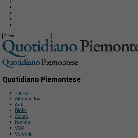
Quotidiano Piemontese
Torino
Alessandria
Asti
Biella
Cuneo
Novara
VCO
Vercelli