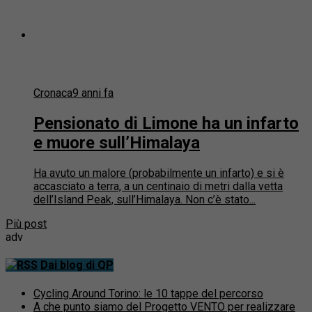
Cronaca
9 anni fa
Pensionato di Limone ha un infarto
e muore sull’Himalaya
Ha avuto un malore (probabilmente un infarto) e si è
accasciato a terra, a un centinaio di metri dalla vetta
dell’Island Peak, sull’Himalaya. Non c’è stato...
Più post
adv
Dai blog di QP
Cycling Around Torino: le 10 tappe del percorso
A che punto siamo del Progetto VENTO per realizzare