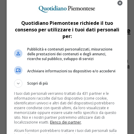
Alessandria
3 anni fa
Quotidiano Piemontese richiede il tuo
consenso per utilizzare i tuoi dati personali
Torna a lavorare a 72 anni dopo che
per:
l’Inps gli revoca la pensione ma
cade da un ponteggio, morto
Pubblicità e contenuti personalizzati, misurazione
delle prestazioni dei contenuti e degli annunci,
ricerche sul pubblico, sviluppo di servizi
La procura di Vercelli ha aperto un procedimento per la
morte di Giuseppe Sciutto, operaio edile di Alessandria
Archiviare informazioni su dispositivo e/o accedervi
morto il 4 agosto del 2019, a seguito...
Scopri di più
I tuoi dati personali verranno trattati da 431 partner e le
informazioni raccolte dal tuo dispositivo (come cookie,
identificatori univoci e altri dati del dispositivo) potrebbero
essere condivise con questi ultimi, da loro visualizzate e
memorizzate oppure essere usate nello specifico da questo
sito. Noi e i nostri partner potremmo utilizzare dati di
localizzazione esatti.
Elenco dei partner
.
Alcuni fornitori potrebbero trattare i tuoi dati personali sulla