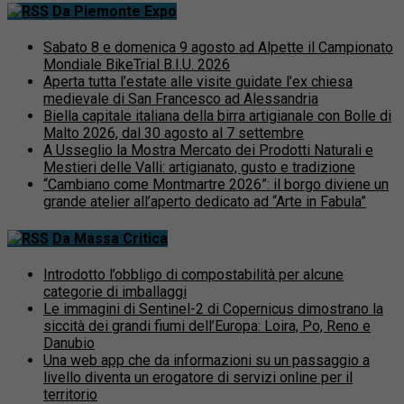
Da Piemonte Expo
Sabato 8 e domenica 9 agosto ad Alpette il Campionato
Mondiale BikeTrial B.I.U. 2026
Aperta tutta l’estate alle visite guidate l’ex chiesa
medievale di San Francesco ad Alessandria
Biella capitale italiana della birra artigianale con Bolle di
Malto 2026, dal 30 agosto al 7 settembre
A Usseglio la Mostra Mercato dei Prodotti Naturali e
Mestieri delle Valli: artigianato, gusto e tradizione
“Cambiano come Montmartre 2026”: il borgo diviene un
grande atelier all’aperto dedicato ad “Arte in Fabula”
Da Massa Critica
Introdotto l’obbligo di compostabilità per alcune
categorie di imballaggi
Le immagini di Sentinel-2 di Copernicus dimostrano la
siccità dei grandi fiumi dell’Europa: Loira, Po, Reno e
Danubio
Una web app che da informazioni su un passaggio a
livello diventa un erogatore di servizi online per il
territorio