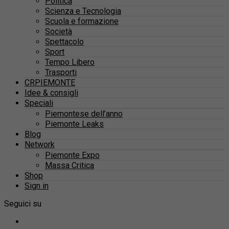
Politica
Scienza e Tecnologia
Scuola e formazione
Società
Spettacolo
Sport
Tempo Libero
Trasporti
CRPIEMONTE
Idee & consigli
Speciali
Piemontese dell’anno
Piemonte Leaks
Blog
Network
Piemonte Expo
Massa Critica
Shop
Sign in
Seguici su