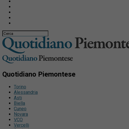
Quotidiano Piemontese
Torino
Alessandria
Asti
Biella
Cuneo
Novara
VCO
Vercelli