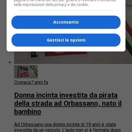
nelle impostazioni della privacy e dei cookie.
Acconsento
Gestisci le opzioni
Cronaca
7 anni fa
Donna incinta investita da pirata
della strada ad Orbassano, nato il
bambino
Ad Orbassano una donna incinta di 19 anni è stata
investita da un veicolo. L’auto non si è fermata dopo