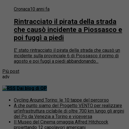
Cronaca
10 anni fa
Rintracciato il pirata della strada
che causò incidente a Piossasco e
poi fuggì a piedi
E’ stato rintracciato il pirata della strada che causò un
incidente sulla provinciale 6 di Piossasco il primo di
agosto e poi fuggì a piedi abbandonando...
Più post
adv
Dai blog di QP
Cycling Around Torino: le 10 tappe del percorso
A che punto siamo del Progetto VENTO per realizzare
un’infrastruttura ciclabile di oltre 700 km lungo gli argini
del Po da Venezia a Torino e viceversa
Il Museo del Cinema omaggia Alfred Hitchcock
proiettando 12 capolavori americani