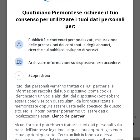
Quotidiano Piemontese richiede il tuo
consenso per utilizzare i tuoi dati personali
per:
Pubblicità e contenuti personalizzati, misurazione
delle prestazioni dei contenuti e degli annunci,
ricerche sul pubblico, sviluppo di servizi
Archiviare informazioni su dispositivo e/o accedervi
Cronaca
7 anni fa
Scopri di più
Travolto e ucciso sulla provinciale
tra Stupinigi e Orbassano,
I tuoi dati personali verranno trattati da 431 partner e le
informazioni raccolte dal tuo dispositivo (come cookie,
carabinieri sulle tracce del pirata
identificatori univoci e altri dati del dispositivo) potrebbero
essere condivise con questi ultimi, da loro visualizzate e
della strada
memorizzate oppure essere usate nello specifico da questo
sito. Noi e i nostri partner potremmo utilizzare dati di
localizzazione esatti.
Elenco dei partner
.
Un uomo di 35 anni è morto la notte scorsa nel Torinese
dopo essere stato travolto da un pirata della strada. La
Alcuni fornitori potrebbero trattare i tuoi dati personali sulla
vittima è di nazionalità...
base dell'interesse legittimo, al quale puoi opporti gestendo
le tue opzioni qui sotto. Cerca un link in fondo a questa
pagina o nel menu del sito per gestire o revocare il consenso