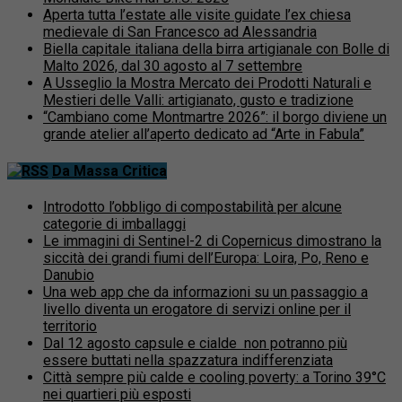
Aperta tutta l’estate alle visite guidate l’ex chiesa
medievale di San Francesco ad Alessandria
Biella capitale italiana della birra artigianale con Bolle di
Malto 2026, dal 30 agosto al 7 settembre
A Usseglio la Mostra Mercato dei Prodotti Naturali e
Mestieri delle Valli: artigianato, gusto e tradizione
“Cambiano come Montmartre 2026”: il borgo diviene un
grande atelier all’aperto dedicato ad “Arte in Fabula”
Da Massa Critica
Introdotto l’obbligo di compostabilità per alcune
categorie di imballaggi
Le immagini di Sentinel-2 di Copernicus dimostrano la
siccità dei grandi fiumi dell’Europa: Loira, Po, Reno e
Danubio
Una web app che da informazioni su un passaggio a
livello diventa un erogatore di servizi online per il
territorio
Dal 12 agosto capsule e cialde non potranno più
essere buttati nella spazzatura indifferenziata
Città sempre più calde e cooling poverty: a Torino 39°C
nei quartieri più esposti