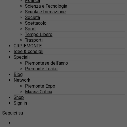
Politica
Scienza e Tecnologia
Scuola e formazione
Società
Spettacolo
Sport
Tempo Libero
Trasporti
CRPIEMONTE
Idee & consigli
Speciali
Piemontese dell’anno
Piemonte Leaks
Blog
Network
Piemonte Expo
Massa Critica
Shop
Sign in
Seguici su