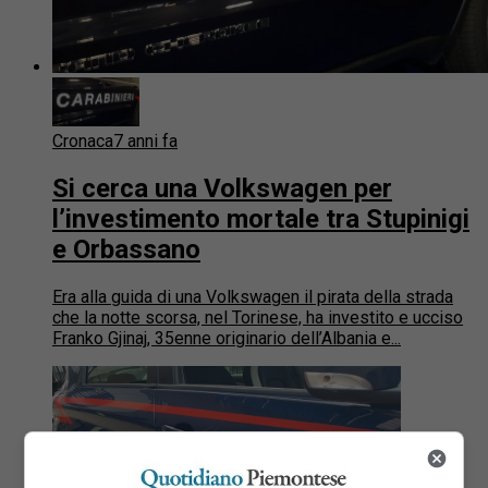
Cronaca
7 anni fa
Si cerca una Volkswagen per
l’investimento mortale tra Stupinigi
e Orbassano
Era alla guida di una Volkswagen il pirata della strada
che la notte scorsa, nel Torinese, ha investito e ucciso
Franko Gjinaj, 35enne originario dell’Albania e...