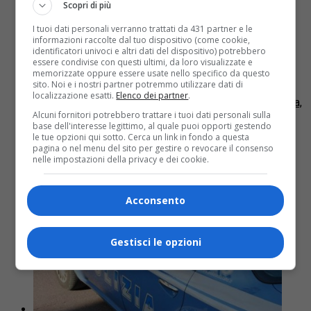
Scopri di più
Casale, 22enne genovese fermata
I tuoi dati personali verranno trattati da 431 partner e le
mentre va al rave: ha con sè 16
informazioni raccolte dal tuo dispositivo (come cookie,
identificatori univoci e altri dati del dispositivo) potrebbero
pacchetti di cocaina
essere condivise con questi ultimi, da loro visualizzate e
memorizzate oppure essere usate nello specifico da questo
sito. Noi e i nostri partner potremmo utilizzare dati di
Una ragazza di 22 anni, proveniente da Genova, stava
localizzazione esatti.
Elenco dei partner
.
viaggiando sull’autostrada A26 per recarsi a Stroppiana,
Alcuni fornitori potrebbero trattare i tuoi dati personali sulla
in provincia di Vercelli, dov’era in programma un rave-
base dell'interesse legittimo, al quale puoi opporti gestendo
party: “Vado...
le tue opzioni qui sotto. Cerca un link in fondo a questa
pagina o nel menu del sito per gestire o revocare il consenso
nelle impostazioni della privacy e dei cookie.
Acconsento
Gestisci le opzioni