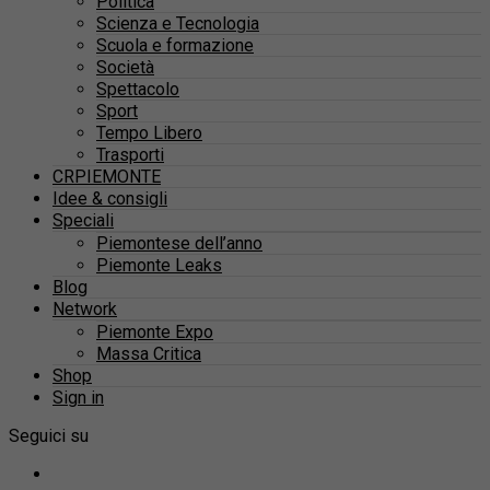
Politica
Scienza e Tecnologia
Scuola e formazione
Società
Spettacolo
Sport
Tempo Libero
Trasporti
CRPIEMONTE
Idee & consigli
Speciali
Piemontese dell’anno
Piemonte Leaks
Blog
Network
Piemonte Expo
Massa Critica
Shop
Sign in
Seguici su