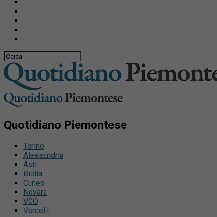
Quotidiano Piemontese
Torino
Alessandria
Asti
Biella
Cuneo
Novara
VCO
Vercelli