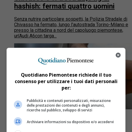
hashish: fermati quattro uomini
Senza nutrire particolare sospetti, la Polizia Stradale di
Chivasso ha fermato, lungo l’autostrada Torino-Milano e
presso la cittadina a nord del capoluogo piemontese,
un’Audi A6con targa...
Quotidiano Piemontese richiede il tuo
consenso per utilizzare i tuoi dati personali
per:
Pubblicità e contenuti personalizzati, misurazione
delle prestazioni dei contenuti e degli annunci,
ricerche sul pubblico, sviluppo di servizi
Archiviare informazioni su dispositivo e/o accedervi
Alessandria
12 anni fa