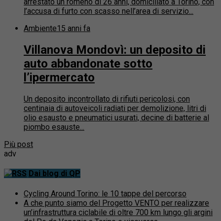
arrestato un romeno di 26 anni, domiciliato a Torino, con
l’accusa di furto con scasso nell’area di servizio...
Ambiente
15 anni fa
Villanova Mondovì: un deposito di
auto abbandonate sotto
l’ipermercato
Un deposito incontrollato di rifiuti pericolosi, con
centinaia di autoveicoli radiati per demolizione, litri di
olio esausto e pneumatici usurati, decine di batterie al
piombo esauste...
Più post
adv
Dai blog di QP
Cycling Around Torino: le 10 tappe del percorso
A che punto siamo del Progetto VENTO per realizzare
un’infrastruttura ciclabile di oltre 700 km lungo gli argini