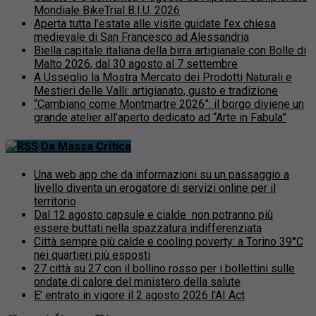
Mondiale BikeTrial B.I.U. 2026
Aperta tutta l’estate alle visite guidate l’ex chiesa
medievale di San Francesco ad Alessandria
Biella capitale italiana della birra artigianale con Bolle di
Malto 2026, dal 30 agosto al 7 settembre
A Usseglio la Mostra Mercato dei Prodotti Naturali e
Mestieri delle Valli: artigianato, gusto e tradizione
“Cambiano come Montmartre 2026”: il borgo diviene un
grande atelier all’aperto dedicato ad “Arte in Fabula”
Da Massa Critica
Una web app che da informazioni su un passaggio a
livello diventa un erogatore di servizi online per il
territorio
Dal 12 agosto capsule e cialde non potranno più
essere buttati nella spazzatura indifferenziata
Città sempre più calde e cooling poverty: a Torino 39°C
nei quartieri più esposti
27 città su 27 con il bollino rosso per i bollettini sulle
ondate di calore del ministero della salute
E’ entrato in vigore il 2 agosto 2026 l’AI Act