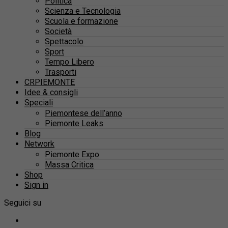
Politica
Scienza e Tecnologia
Scuola e formazione
Società
Spettacolo
Sport
Tempo Libero
Trasporti
CRPIEMONTE
Idee & consigli
Speciali
Piemontese dell’anno
Piemonte Leaks
Blog
Network
Piemonte Expo
Massa Critica
Shop
Sign in
Seguici su