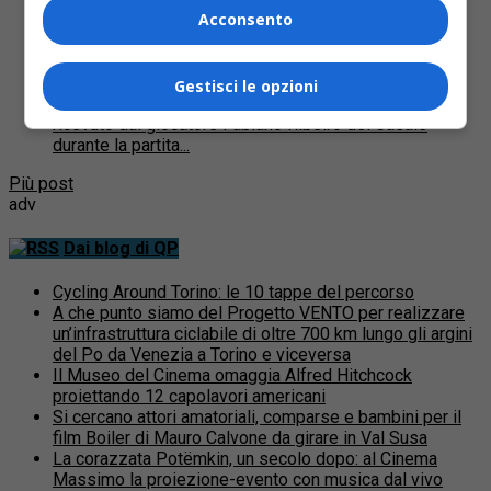
Niente insulto razzista, Casale
Acconsento
punito dal giudice
Il giudice sportivo della Lega Pro non ha riscontrato
Gestisci le opzioni
elementi a sostegno della tesi dell’insulto razzista
ricevuto dal giocatore Fabiano Ribeiro del Casale
durante la partita...
Più post
adv
Dai blog di QP
Cycling Around Torino: le 10 tappe del percorso
A che punto siamo del Progetto VENTO per realizzare
un’infrastruttura ciclabile di oltre 700 km lungo gli argini
del Po da Venezia a Torino e viceversa
Il Museo del Cinema omaggia Alfred Hitchcock
proiettando 12 capolavori americani
Si cercano attori amatoriali, comparse e bambini per il
film Boiler di Mauro Calvone da girare in Val Susa
La corazzata Potëmkin, un secolo dopo: al Cinema
Massimo la proiezione-evento con musica dal vivo