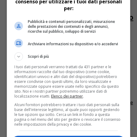
consenso per utilizzare i tuoi dati personali
Mostra il sedere nudo in curva, 5
per:
anni di divieto di avvicinamento allo
Pubblicità e contenuti personalizzati, misurazione
stadio
delle prestazioni dei contenuti e degli annunci,
ricerche sul pubblico, sviluppo di servizi
Cinque anni di Daspo per aver mostrato il sedere nudo
Archiviare informazioni su dispositivo e/o accedervi
in curva. E’ quanto è toccato come pena a Flavio Baffa,
tifoso della Pro Patria per...
Scopri di più
Alessandria
14 anni fa
I tuoi dati personali verranno trattati da 431 partner e le
informazioni raccolte dal tuo dispositivo (come cookie,
Il Casale caccia il tecnico anti-
identificatori univoci e altri dati del dispositivo) potrebbero
essere condivise con questi ultimi, da loro visualizzate e
razzismo
memorizzate oppure essere usate nello specifico da questo
sito. Noi e i nostri partner potremmo utilizzare dati di
localizzazione esatti.
Elenco dei partner
.
Il 19 gennaio 2013 sarà una data che Francesco
Latartara ricorderà a lungo. Come un incubo. L’allenatore
Alcuni fornitori potrebbero trattare i tuoi dati personali sulla
della squadra Berretti del Casale Calcio pensava di
base dell'interesse legittimo, al quale puoi opporti gestendo
aver...
le tue opzioni qui sotto. Cerca un link in fondo a questa
pagina o nel menu del sito per gestire o revocare il consenso
nelle impostazioni della privacy e dei cookie.
Alessandria
14 anni fa