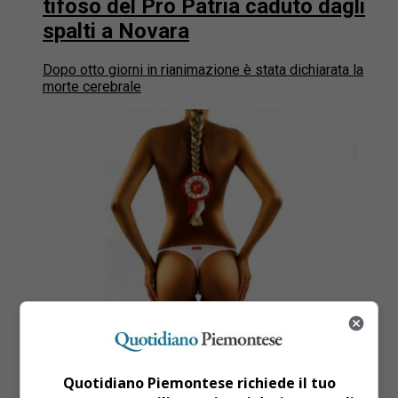
tifoso del Pro Patria caduto dagli
spalti a Novara
Dopo otto giorni in rianimazione è stata dichiarata la
morte cerebrale
Quotidiano Piemontese richiede il tuo
Alessandria
11 anni fa