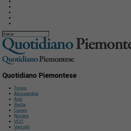
Quotidiano Piemontese
Torino
Alessandria
Asti
Biella
Cuneo
Novara
VCO
Vercelli