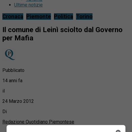
Ultime notizie
Cronaca
Piemonte
Politica
Torino
Il comune di Leinì sciolto dal Governo
per Mafia
Pubblicato
14 anni fa
il
24 Marzo 2012
Di
Redazione Quotidiano Piemontese