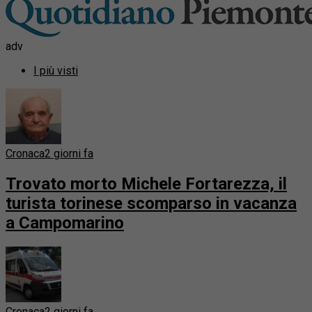
adv
I più visti
Cronaca
2 giorni fa
Trovato morto Michele Fortarezza, il
turista torinese scomparso in vacanza
a Campomarino
Cronaca
2 giorni fa