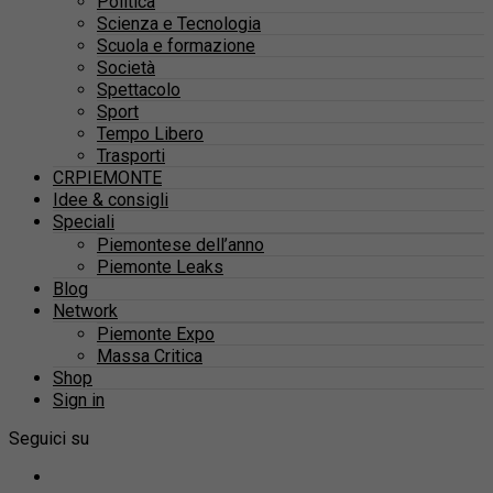
Politica
Scienza e Tecnologia
Scuola e formazione
Società
Spettacolo
Sport
Tempo Libero
Trasporti
CRPIEMONTE
Idee & consigli
Speciali
Piemontese dell’anno
Piemonte Leaks
Blog
Network
Piemonte Expo
Massa Critica
Shop
Sign in
Seguici su