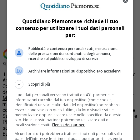
Quotidiano Piemontese richiede il tuo
Share
consenso per utilizzare i tuoi dati personali
Tweet
per:
Pubblicità e contenuti personalizzati, misurazione
delle prestazioni dei contenuti e degli annunci,
Aggiungi Quotidiano Piemontese come
Fonte preferita
ricerche sul pubblico, sviluppo di servizi
su Google
Archiviare informazioni su dispositivo e/o accedervi
Il Consiglio dei Ministri, su proposta del Ministro dell’interno
Annamaria Cancellieri, ha disposto lo scioglimento di sette
Scopri di più
Comuni per infiltrazioni mafiose tra cui il consiglio comunale
del comune di Leinì coinvolto pesantemente nell’
operazione
I tuoi dati personali verranno trattati da 431 partner e le
Minotauro
, con protagonista l’ndrangheta, che ha visto in
informazioni raccolte dal tuo dispositivo (come cookie,
manette tra gli altri l’ex sindaco Nevio Coral. Gli altri comuni
identificatori univoci e altri dati del dispositivo) potrebbero
essere condivise con questi ultimi, da loro visualizzate e
coinvolti sono Pagani, in provincia di Salerno, di Racalmuto e
memorizzate oppure essere usate nello specifico da questo
Salemi in Sicilia, di Gragnano nel Napoletano, di Bova Marina e
sito. Noi e i nostri partner potremmo utilizzare dati di
Platì in Calabria. E’ il secondo caso in cui in Piemonte viene
localizzazione esatti.
Elenco dei partner
.
sciolto per Mafia un consiglio comunale dopo il caso di
Alcuni fornitori potrebbero trattare i tuoi dati personali sulla
Bardonecchia nel 1995.
base dell'interesse legittimo, al quale puoi opporti gestendo