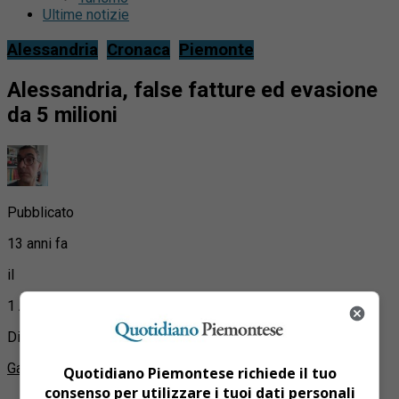
Ultime notizie
Alessandria
Cronaca
Piemonte
Alessandria, false fatture ed evasione
da 5 milioni
Pubblicato
13 anni fa
il
1 Agosto 2013
Di
Gabriele Farina
Quotidiano Piemontese richiede il tuo
consenso per utilizzare i tuoi dati personali