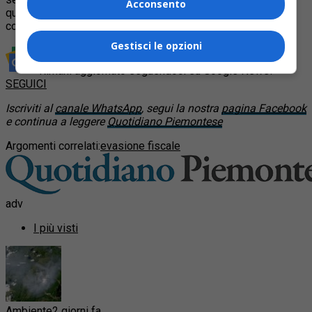
Acconsento
quote societarie e denaro contante, per un valore
complessivo di 1,5 milioni di euro.
Gestisci le opzioni
Rimani aggiornato seguendoci su Google News!
SEGUICI
Iscriviti al
canale WhatsApp
, segui la nostra
pagina Facebook
e continua a leggere
Quotidiano Piemontese
Argomenti correlati:
evasione fiscale
adv
I più visti
Ambiente
2 giorni fa