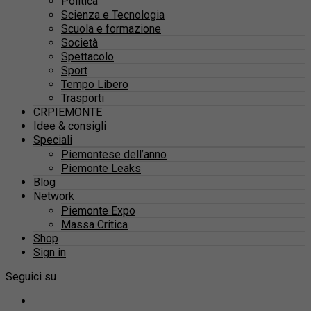
Politica
Scienza e Tecnologia
Scuola e formazione
Società
Spettacolo
Sport
Tempo Libero
Trasporti
CRPIEMONTE
Idee & consigli
Speciali
Piemontese dell’anno
Piemonte Leaks
Blog
Network
Piemonte Expo
Massa Critica
Shop
Sign in
Seguici su