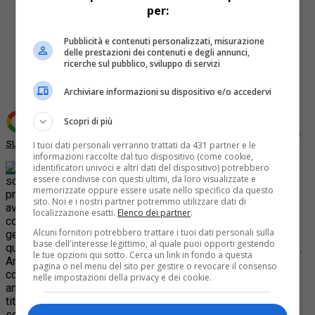
per:
Pubblicità e contenuti personalizzati, misurazione
Share
delle prestazioni dei contenuti e degli annunci,
ricerche sul pubblico, sviluppo di servizi
Tweet
Archiviare informazioni su dispositivo e/o accedervi
Scopri di più
Aggiungi Quotidiano Piemontese come
Fonte preferita
su Google
I tuoi dati personali verranno trattati da 431 partner e le
informazioni raccolte dal tuo dispositivo (come cookie,
La guardia di finanza di Alessandria ha
identificatori univoci e altri dati del dispositivo) potrebbero
essere condivise con questi ultimi, da loro visualizzate e
scoperto false fatturazioni da parte di un’azienda della
memorizzate oppure essere usate nello specifico da questo
provincia. La società, che opera nel settore alimentare,
sito. Noi e i nostri partner potremmo utilizzare dati di
avrebbe tra il 2008 e il 2011 emesso false fatture nei
localizzazione esatti.
Elenco dei partner
.
confronti di società quasi tutte sconosciute al fisco per
Alcuni fornitori potrebbero trattare i tuoi dati personali sulla
generiche prestazioni di consulenza. Secondo la finanza in
base dell'interesse legittimo, al quale puoi opporti gestendo
questo modo l’azienda avrebbe evaso circa 5 milioni di euro.
le tue opzioni qui sotto. Cerca un link in fondo a questa
Anche i titolari delle società che hanno prestato le
pagina o nel menu del sito per gestire o revocare il consenso
consulenze sono stati denunciati per emissione e
nelle impostazioni della privacy e dei cookie.
annotazione di fatture per operazioni inesistenti. Intanto ai
titolari della società interessata sono stati posati sotto
sequestro beni immobili, tra cui una villa con piscina, terreni,