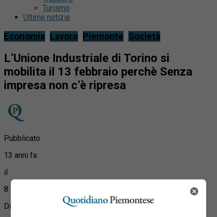
Turismo
Ultime notizie
Economia
Lavoro
Piemonte
Società
L’Unione Industriale di Torino si
mobilita il 13 febbraio perchè Senza
impresa non c’è ripresa
Pubblicato
13 anni fa
il
8 Febbraio 2014
Di