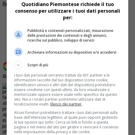
Quotidiano Piemontese richiede il tuo
Redazione Quotidiano Piemontese
consenso per utilizzare i tuoi dati personali
per:
Pubblicità e contenuti personalizzati, misurazione
delle prestazioni dei contenuti e degli annunci,
Share
ricerche sul pubblico, sviluppo di servizi
Tweet
Archiviare informazioni su dispositivo e/o accedervi
Scopri di più
Aggiungi Quotidiano Piemontese come
Fonte preferita
I tuoi dati personali verranno trattati da 431 partner e le
su Google
informazioni raccolte dal tuo dispositivo (come cookie,
identificatori univoci e altri dati del dispositivo) potrebbero
Ci sarà anche il
essere condivise con questi ultimi, da loro visualizzate e
presidente di Confindustria Giorgio Squinzi giovedì 13
memorizzate oppure essere usate nello specifico da questo
febbraio all’
Unione Industriale di Torino
per la
riunione
sito. Noi e i nostri partner potremmo utilizzare dati di
straordinaria sulla situazione economica
organizzata dalla
localizzazione esatti.
Elenco dei partner
.
presidente dell’Unione dal titolo
Senza impresa non c’è
Alcuni fornitori potrebbero trattare i tuoi dati personali sulla
ripresa
. Giorgio Squinzi sarà presente alla manifestazione,
base dell'interesse legittimo, al quale puoi opporti gestendo
insieme ai presidenti di tutte le associazioni confindustriali
le tue opzioni qui sotto. Cerca un link in fondo a questa
piemontesi, per: ”ribadire alla classe politica ed al Governo
pagina o nel menu del sito per gestire o revocare il consenso
che la situazione dell’economia e dell’industria sono molto
nelle impostazioni della privacy e dei cookie.