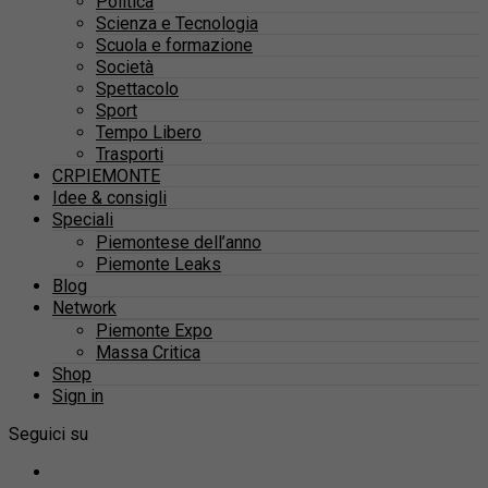
Politica
Scienza e Tecnologia
Scuola e formazione
Società
Spettacolo
Sport
Tempo Libero
Trasporti
CRPIEMONTE
Idee & consigli
Speciali
Piemontese dell’anno
Piemonte Leaks
Blog
Network
Piemonte Expo
Massa Critica
Shop
Sign in
Seguici su