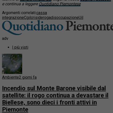
e continua a leggere
Quotidiano Piemontese
Argomenti correlati:
cassa
integrazione
Cgil
crisi
deroga
disoccupazione
Uil
adv
I più visti
Ambiente
2 giorni fa
Incendio sul Monte Barone visibile dal
satellite: il rogo continua a devastare il
Biellese, sono dieci i fronti attivi in
Piemonte