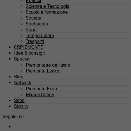
Politica
Scienza e Tecnologia
Scuola e formazione
Società
Spettacolo
Sport
Tempo Libero
Trasporti
CRPIEMONTE
Idee & consigli
Speciali
Piemontese dell’anno
Piemonte Leaks
Blog
Network
Piemonte Expo
Massa Critica
Shop
Sign in
Seguici su