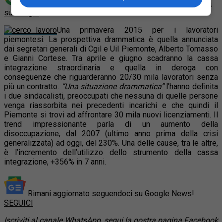
Aggiungi Quotidiano Piemontese come
Fonte preferita
su Google
Una primavera 2015 per i lavoratori
piemontesi. La prospettiva drammatica è quella annunciata
dai segretari generali di Cgil e Uil Piemonte, Alberto Tomasso
e Gianni Cortese. Tra aprile e giugno scadranno la cassa
integrazione straordinaria e quella in deroga con
conseguenze che riguarderanno 20/30 mila lavoratori senza
più un contratto.
“Una situazione drammatica”
l’hanno definita
i due sindacalisti, preoccupati che nessuna di quelle persone
venga riassorbita nei precedenti incarichi e che quindi il
Piemonte si trovi ad affrontare 30 mila nuovi licenziamenti. Il
trend impressionante parla di un aumento della
disoccupazione, dal 2007 (ultimo anno prima della crisi
generalizzata) ad oggi, del 230%.
Una delle cause, tra le altre,
è l’incremento dell’utilizzo dello strumento della cassa
integrazione, +356% in 7 anni.
Rimani aggiornato seguendoci su Google News!
SEGUICI
Iscriviti al
canale WhatsApp
, segui la nostra
pagina Facebook