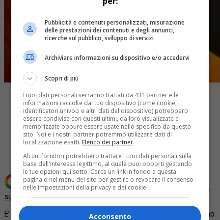
per:
Pubblicità e contenuti personalizzati, misurazione
delle prestazioni dei contenuti e degli annunci,
ricerche sul pubblico, sviluppo di servizi
Archiviare informazioni su dispositivo e/o accedervi
Scopri di più
I tuoi dati personali verranno trattati da 431 partner e le
informazioni raccolte dal tuo dispositivo (come cookie,
identificatori univoci e altri dati del dispositivo) potrebbero
essere condivise con questi ultimi, da loro visualizzate e
memorizzate oppure essere usate nello specifico da questo
Share
sito. Noi e i nostri partner potremmo utilizzare dati di
Tweet
localizzazione esatti.
Elenco dei partner
.
Alcuni fornitori potrebbero trattare i tuoi dati personali sulla
base dell'interesse legittimo, al quale puoi opporti gestendo
le tue opzioni qui sotto. Cerca un link in fondo a questa
pagina o nel menu del sito per gestire o revocare il consenso
Aggiungi Quotidiano Piemontese come
Fonte preferita
nelle impostazioni della privacy e dei cookie.
su Google
E’ previsto entro la fine del 2015 un nuovo passaggio da Trino
Acconsento