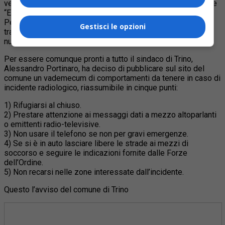
vercellese di combustibile radioattivo dalla centrale nucleare
“E. Fermi” di Trino vercellese diretta a La Hague in Francia.
Per motivi di sicurezza non
verrà comunicata la data del
Gestisci le opzioni
trasporto e i rischi di questo passaggio sono praticamente
nulli.
Per essere comunque pronti a tutto il sindaco di Trino,
Alessandro Portinaro, ha deciso di pubblicare sul sito del
comune un vademecum di comportamenti da tenere in caso di
incidente radiologico, riassumibile in cinque punti:
1) Rifugiarsi al chiuso.
2) Prestare attenzione ai messaggi dati a mezzo altoparlanti
o emittenti radio-televisive.
3) Non usare il telefono se non per gravi emergenze.
4) Se si è in auto lasciare libere le strade ai mezzi di
soccorso e seguire le indicazioni fornite dalle Forze
dell’Ordine.
5) Non recarsi nelle zone interessate dall’incidente.
Questo l’avviso del comune di Trino