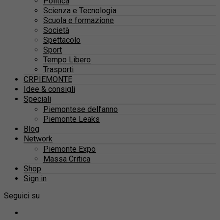
Politica
Scienza e Tecnologia
Scuola e formazione
Società
Spettacolo
Sport
Tempo Libero
Trasporti
CRPIEMONTE
Idee & consigli
Speciali
Piemontese dell’anno
Piemonte Leaks
Blog
Network
Piemonte Expo
Massa Critica
Shop
Sign in
Seguici su