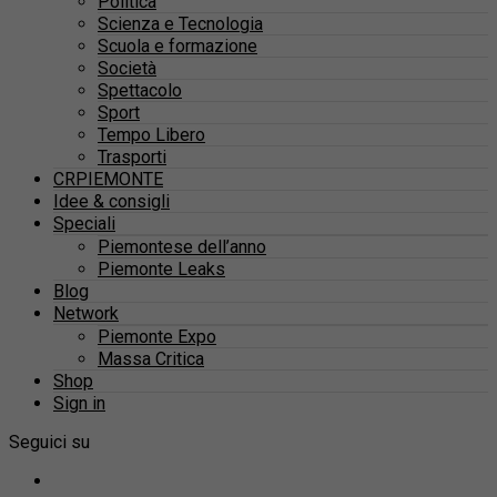
Politica
Scienza e Tecnologia
Scuola e formazione
Società
Spettacolo
Sport
Tempo Libero
Trasporti
CRPIEMONTE
Idee & consigli
Speciali
Piemontese dell’anno
Piemonte Leaks
Blog
Network
Piemonte Expo
Massa Critica
Shop
Sign in
Seguici su