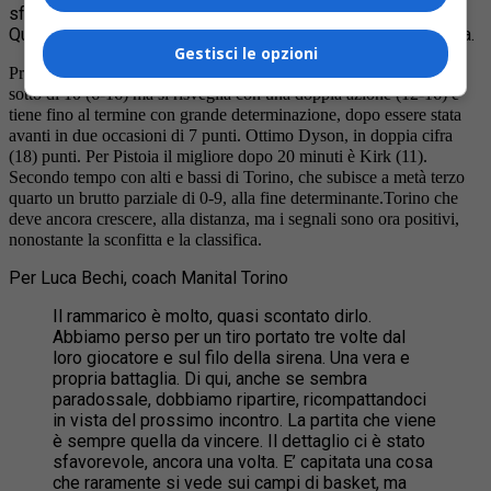
sfumare dopo una partita intensa e a tratti ben giocata.
Qualche errore di troppo ha sempre rimesso in corsa Pistoia.
Gestisci le opzioni
Primo tempo con brutta partenza della formazione di casa, che va
sotto di 10 (6-16) ma si risveglia con una doppia azione (12-16) e
tiene fino al termine con grande determinazione, dopo essere stata
avanti in due occasioni di 7 punti. Ottimo Dyson, in doppia cifra
(18) punti. Per Pistoia il migliore dopo 20 minuti è Kirk (11).
Secondo tempo con alti e bassi di Torino, che subisce a metà terzo
quarto un brutto parziale di 0-9, alla fine determinante.Torino che
deve ancora crescere, alla distanza, ma i segnali sono ora positivi,
nonostante la sconfitta e la classifica.
Per Luca Bechi, coach Manital Torino
Il rammarico è molto, quasi scontato dirlo.
Abbiamo perso per un tiro portato tre volte dal
loro giocatore e sul filo della sirena. Una vera e
propria battaglia. Di qui, anche se sembra
paradossale, dobbiamo ripartire, ricompattandoci
in vista del prossimo incontro. La partita che viene
è sempre quella da vincere. Il dettaglio ci è stato
sfavorevole, ancora una volta. E’ capitata una cosa
che raramente si vede sui campi di basket, ma