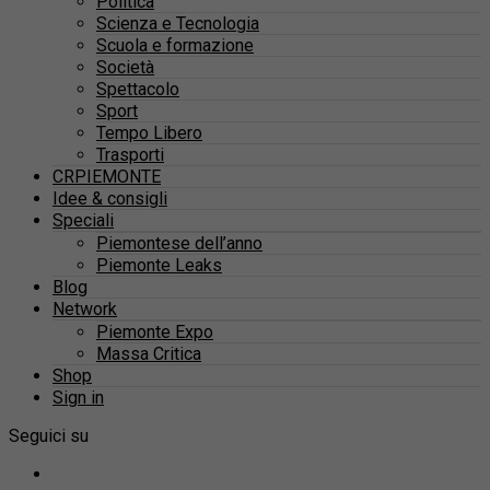
Politica
Scienza e Tecnologia
Scuola e formazione
Società
Spettacolo
Sport
Tempo Libero
Trasporti
CRPIEMONTE
Idee & consigli
Speciali
Piemontese dell’anno
Piemonte Leaks
Blog
Network
Piemonte Expo
Massa Critica
Shop
Sign in
Seguici su