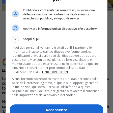
Pubblicità e contenuti personalizzati, misurazione
delle prestazioni dei contenuti e degli annunci,
ricerche sul pubblico, sviluppo di servizi
Archiviare informazioni su dispositivo e/o accedervi
Share
Scopri di più
Tweet
I tuoi dati personali verranno trattati da 431 partner e le
informazioni raccolte dal tuo dispositivo (come cookie,
identificatori univoci e altri dati del dispositivo) potrebbero
essere condivise con questi ultimi, da loro visualizzate e
memorizzate oppure essere usate nello specifico da questo
Aggiungi Quotidiano Piemontese come
Fonte preferita
sito. Noi e i nostri partner potremmo utilizzare dati di
su Google
localizzazione esatti.
Elenco dei partner
.
La Manital Torino arriva a un pelo dal raggiungere il successo
Alcuni fornitori potrebbero trattare i tuoi dati personali sulla
base dell'interesse legittimo, al quale puoi opporti gestendo
con la Giorgio Tesi Group Pistoia una delle squadre più in
le tue opzioni qui sotto. Cerca un link in fondo a questa
forma del momento perdendo
87-88
all’overtime dopo aver
pagina o nel menu del sito per gestire o revocare il consenso
concluso i tempi
regolamentari sull’ 82-82.
nelle impostazioni della privacy e dei cookie.
Non hanno portato fortuna alla Manital Torino l’esordio in
campionato di DJ White e Dyson e il rientro di Ebi e Rosselli.
Acconsento
L’ultimo canestro, di Blackshear, ha visto i sogni di Torino