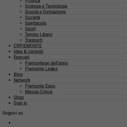
Politica
Scienza e Tecnologia
Scuola e formazione
Società
Spettacolo
Sport
Tempo Libero
Trasporti
CRPIEMONTE
Idee & consigli
Speciali
Piemontese dell’anno
Piemonte Leaks
Blog
Network
Piemonte Expo
Massa Critica
Shop
Sign in
Seguici su