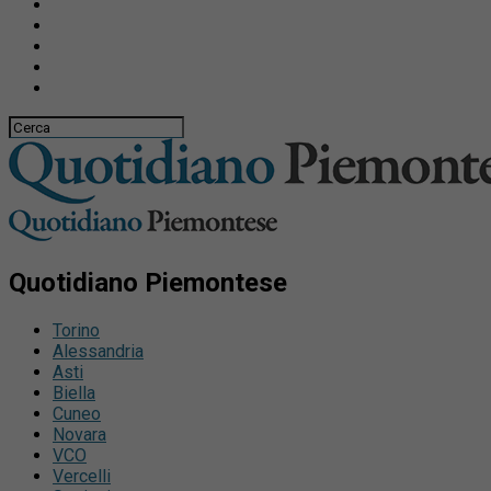
Quotidiano Piemontese
Torino
Alessandria
Asti
Biella
Cuneo
Novara
VCO
Vercelli