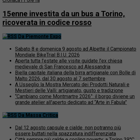
Cronaca
11 ore fa
15enne investita da un bus a Torino,
ricoverata in codice rosso
Da Piemonte Expo
Sabato 8 e domenica 9 agosto ad Alpette il Campionato
Mondiale BikeTrial B.I.U. 2026
Aperta tutta l’estate alle visite guidate l’ex chiesa
medievale di San Francesco ad Alessandria
Biella capitale italiana della birra artigianale con Bolle di
Malto 2026, dal 30 agosto al 7 settembre
A Usseglio la Mostra Mercato dei Prodotti Naturali e
Mestieri delle Valli: artigianato, gusto e tradizione
“Cambiano come Montmartre 2026”: il borgo diviene un
grande atelier all’aperto dedicato ad “Arte in Fabula”
Da Massa Critica
Dal 12 agosto capsule e cialde non potranno più
essere buttati nella spazzatura indifferenziata
Città sempre più calde e cooling poverty: a Torino 39°C