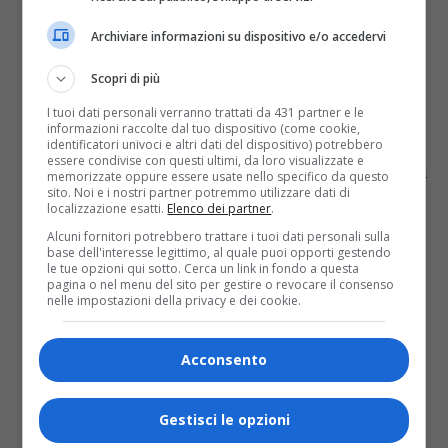
Archiviare informazioni su dispositivo e/o accedervi
Sport
9 anni fa
Scopri di più
All together now – Gli auguri di
I tuoi dati personali verranno trattati da 431 partner e le
Natale della Fiat Torino Auxilium
informazioni raccolte dal tuo dispositivo (come cookie,
identificatori univoci e altri dati del dispositivo) potrebbero
essere condivise con questi ultimi, da loro visualizzate e
I ragazzi della Fiat Torino Auxilium si sono cimentati in
memorizzate oppure essere usate nello specifico da questo
“All together now” dei Beatles per fare gli auguri di
sito. Noi e i nostri partner potremmo utilizzare dati di
Natale a tutti in un simpatico...
localizzazione esatti.
Elenco dei partner
.
Alcuni fornitori potrebbero trattare i tuoi dati personali sulla
base dell'interesse legittimo, al quale puoi opporti gestendo
le tue opzioni qui sotto. Cerca un link in fondo a questa
pagina o nel menu del sito per gestire o revocare il consenso
nelle impostazioni della privacy e dei cookie.
Acconsento
Gestisci le opzioni