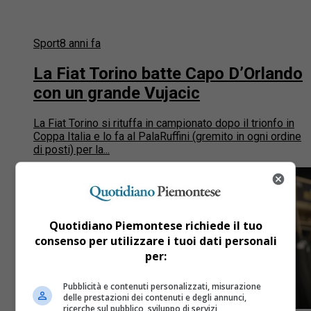
Sport
8 anni fa
La Fiat Torino batte Capo D’Orlando
con un grande Vujacic
La Fiat Torino si rituffa in campionato dopo il trionfo in
Coppa Italia e lo fa al PalaRuffini (gremito in ogni ordine
di posti) per la...
Quotidiano Piemontese richiede il tuo
consenso per utilizzare i tuoi dati personali
per:
Pubblicità e contenuti personalizzati, misurazione
delle prestazioni dei contenuti e degli annunci,
ricerche sul pubblico, sviluppo di servizi