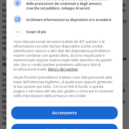
delle prestazioni dei contenuti e degli annunci,
Il libro è forse lo strumento più adatto per sfuggire alle molte
ricerche sul pubblico, sviluppo di servizi
trappole che il destino ci mette sotto i piedi o per individuare
il modo più saggio per far fronte ai problemi. Michel
Archiviare informazioni su dispositivo e/o accedervi
Houellebecq ha scritto: “Vivere senza leggere è pericoloso, ci
si deve accontentare della vita, e questo comporta notevoli
Scopri di più
rischi”. La letteratura esplora ogni più riposta piegolina
dell’umano, ne tratteggia vizi e virtù, sviluppa azioni e
I tuoi dati personali verranno trattati da 431 partner e le
reazioni, indica esiti e segnala pericoli. Non tenerne conto è
informazioni raccolte dal tuo dispositivo (come cookie,
da pazzi.
identificatori univoci e altri dati del dispositivo) potrebbero
essere condivise con questi ultimi, da loro visualizzate e
Come è nata l’idea di raccontare ai lettori come funziona
memorizzate oppure essere usate nello specifico da questo
questo strumento di salvezza?
sito. Noi e i nostri partner potremmo utilizzare dati di
localizzazione esatti.
Elenco dei partner
.
Non è nata come idea. Da decenni suggerisco ad amici e
Alcuni fornitori potrebbero trattare i tuoi dati personali sulla
conoscenti di leggere questo o quel classico quando si
base dell'interesse legittimo, al quale puoi opporti gestendo
trovano di fronte a un problema che pare insormontabile. Nel
le tue opzioni qui sotto. Cerca un link in fondo a questa
1996 suggerii a una amica di regalare al marito, geloso fino al
pagina o nel menu del sito per gestire o revocare il consenso
nelle impostazioni della privacy e dei cookie.
parossimo, visto che non voleva lasciarlo, La sonata a
Kreutzer di Tolstoj. Il marito lo lesse e cambiò atteggiamento.
Questa serie di consigli si tramutò, anni fa in una serie di
corsi centrati sul tema della lettura dei classici come
Acconsento
‘istruzioni per l’uso’ alla vita. Gli appunti di quei corsi,
organizzati e suddivisi per argomenti, sono diventati il libro.