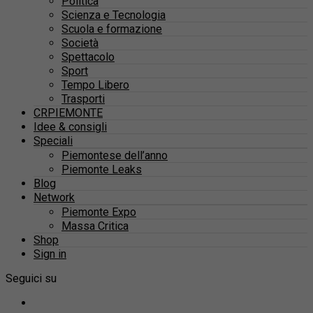
Politica
Scienza e Tecnologia
Scuola e formazione
Società
Spettacolo
Sport
Tempo Libero
Trasporti
CRPIEMONTE
Idee & consigli
Speciali
Piemontese dell’anno
Piemonte Leaks
Blog
Network
Piemonte Expo
Massa Critica
Shop
Sign in
Seguici su