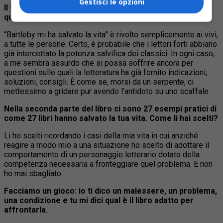
Gestisci le opzioni
Il tuo Bartleby è pensato più per i lettori “deboli” o per
quelli “forti”?
“Bartleby mi ha salvato la vita” è rivolto semplicemente ai vivi,
a tutte le persone. Certo, è probabile che i lettori forti abbiano
già intercettato la potenza salvifica dei classici. In ogni caso,
a me sembra assurdo che si possa soffrire ancora per
questioni sulle quali la letteratura ha già fornito indicazioni,
soluzioni, consigli. È come se, morsi da un serpente, ci
mettessimo a gridare pur avendo l’antidoto su uno scaffale.
Nella seconda parte del libro ci sono 27 esempi pratici di
come 27 libri hanno salvato la tua vita. Come li hai scelti?
Li ho scelti ricordando i casi della mia vita in cui anziché
reagire a modo mio a una situazione ho scelto di adottare il
comportamento di un personaggio letterario dotato della
competenza necessaria a fronteggiare quel problema. E non
ho mai sbagliato.
Facciamo un gioco: io ti dico un malessere, un problema,
una condizione e tu mi dici qual è il libro adatto per
affrontarla.