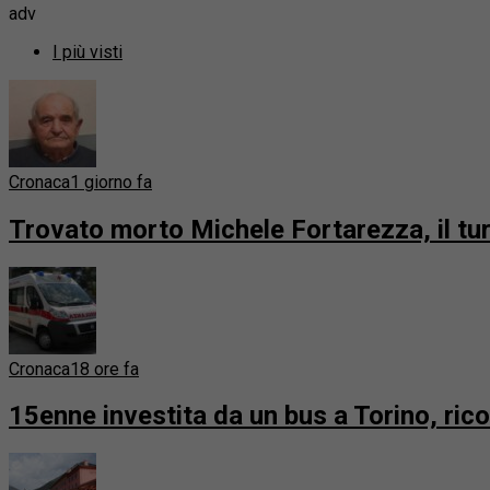
adv
I più visti
Cronaca
1 giorno fa
Trovato morto Michele Fortarezza, il t
Cronaca
18 ore fa
15enne investita da un bus a Torino, ric