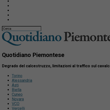
Quotidiano Piemontese
Degrado del calcestruzzo, limitazioni al traffico sul cava
Torino
Alessandria
Asti
Biella
Cuneo
Novara
VCO
Vercelli