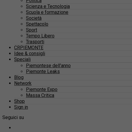
Politica
Scienza e Tecnologia
Scuola e formazione
Società
Spettacolo
Sport
Tempo Libero
Trasporti
CRPIEMONTE
Idee & consigli
Speciali
Piemontese dell’anno
Piemonte Leaks
Blog
Network
Piemonte Expo
Massa Critica
Shop
Sign in
Seguici su