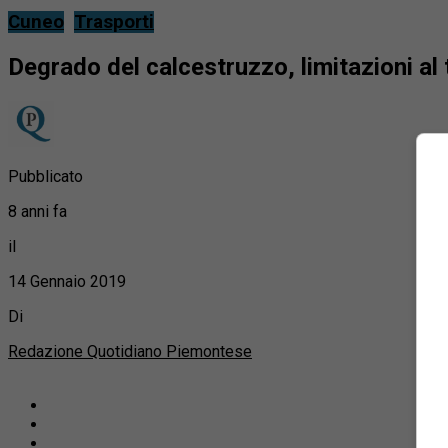
Cuneo
Trasporti
Degrado del calcestruzzo, limitazioni al
Pubblicato
8 anni fa
il
14 Gennaio 2019
Di
Redazione Quotidiano Piemontese