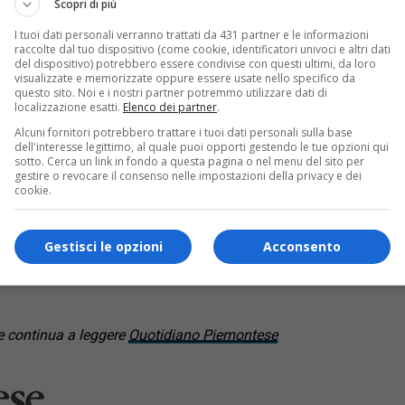
Scopri di più
I tuoi dati personali verranno trattati da 431 partner e le informazioni
raccolte dal tuo dispositivo (come cookie, identificatori univoci e altri dati
del dispositivo) potrebbero essere condivise con questi ultimi, da loro
visualizzate e memorizzate oppure essere usate nello specifico da
questo sito. Noi e i nostri partner potremmo utilizzare dati di
localizzazione esatti.
Elenco dei partner
.
Alcuni fornitori potrebbero trattare i tuoi dati personali sulla base
dell'interesse legittimo, al quale puoi opporti gestendo le tue opzioni qui
sotto. Cerca un link in fondo a questa pagina o nel menu del sito per
u Google
gestire o revocare il consenso nelle impostazioni della privacy e dei
cookie.
 con massa a pieno carico superiore a 3,5 tonnellate e limite di ve
anza della provincia in seguito ai sopralluoghi effettuati dai tec
rri.
Gestisci le opzioni
Acconsento
 continua a leggere
Quotidiano Piemontese