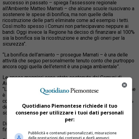
successo in passato – spiega l’assessore regionale
all’Ambiente Matteo Marnati – che alcune scuole riuscivano a
sostenere le spese di bonifica, ma non quelle della
ricostruzione delle parti eliminate come ad esempio i tetti.
Così molto spesso i Comuni non partecipavano neppure ai
bandi. Oggi invece la Regione ha deciso di finanziare al 100%
sia la bonifica sia la ricostruzione e anche gli oneri per la
sicurezza”.
“La bonifica dell’amianto – prosegue Marnati – è una delle
attività che seguo personalmente tenuto conto che purtroppo
ancora oggi quella dell’eternit è una piaga ambientale”.
Le spese maggiori sono state sostenute dai Comuni di
Avigliana, che ha messo in sicurezza l’impianto polivalente
“La Fabbrica” con 250.000 euro, e il Comune di Grugliasco che
è intervenuto sulla scuola secondaria “Carlo Levi”. “A oggi –
conclude l’assessore Marnati – la Regione ha coperto il 90%
Quotidiano Piemontese richiede il tuo
del fabbisogno richiesto in ambito scolastico. Mancano 10
consenso per utilizzare i tuoi dati personali
scuole per raggiungere il traguardo del 100%”.
per:
Di seguito l’elenco dei Comuni che hanno ricevuto i
finanziamenti:
Pubblicità e contenuti personalizzati, misurazione
delle prestazioni dei contenuti e degli annunci,