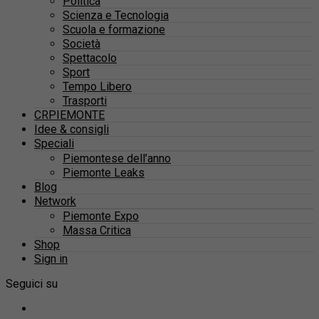
Politica
Scienza e Tecnologia
Scuola e formazione
Società
Spettacolo
Sport
Tempo Libero
Trasporti
CRPIEMONTE
Idee & consigli
Speciali
Piemontese dell’anno
Piemonte Leaks
Blog
Network
Piemonte Expo
Massa Critica
Shop
Sign in
Seguici su