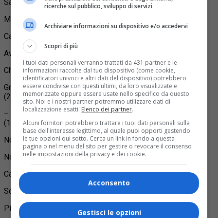
Sanfrè: Palestra plesso scolastico comunale (35.000 euro)
ricerche sul pubblico, sviluppo di servizi
Mondovì: Scuola media Anna Frank (112.000 euro)
Archiviare informazioni su dispositivo e/o accedervi
Carignano: Impianto sportivo Garavella (217.000 euro)
Scopri di più
Avigliana: Edificio polivalente “La Fabrica”(250.000 euro)
I tuoi dati personali verranno trattati da 431 partner e le
Chieri: Scuola primaria N.S. della Scala (15.000 euro)
informazioni raccolte dal tuo dispositivo (come cookie,
identificatori univoci e altri dati del dispositivo) potrebbero
essere condivise con questi ultimi, da loro visualizzate e
Grugliasco: Scuola Secondaria di 1° Grado “Carlo Levi”
memorizzate oppure essere usate nello specifico da questo
(250.000 euro)
sito. Noi e i nostri partner potremmo utilizzare dati di
localizzazione esatti.
Elenco dei partner
.
– Alessandria: Scuola secondaria di I grado “P. Straneo”
(123.000 euro)
Alcuni fornitori potrebbero trattare i tuoi dati personali sulla
base dell'interesse legittimo, al quale puoi opporti gestendo
le tue opzioni qui sotto. Cerca un link in fondo a questa
Novara: Scuola primaria Coppino (45.341 euro)
pagina o nel menu del sito per gestire o revocare il consenso
nelle impostazioni della privacy e dei cookie.
Novara: Scuola Infanzia Sabin (99.829 euro)
Canelli: Cabina elettrica comunale (10.000 euro)
Acconsento
Scalenghe: Scuola Media comunale (8.800 euro)
Pinerolo: Scuola infanzia/primaria Riva (151.186 euro)
Gestisci le opzioni