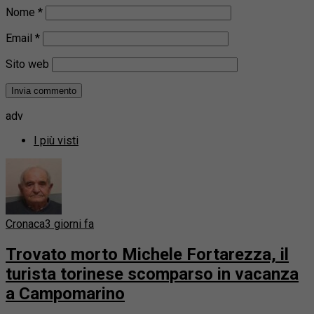
Nome
*
Email
*
Sito web
adv
I più visti
Cronaca
3 giorni fa
Trovato morto Michele Fortarezza, il
turista torinese scomparso in vacanza
a Campomarino