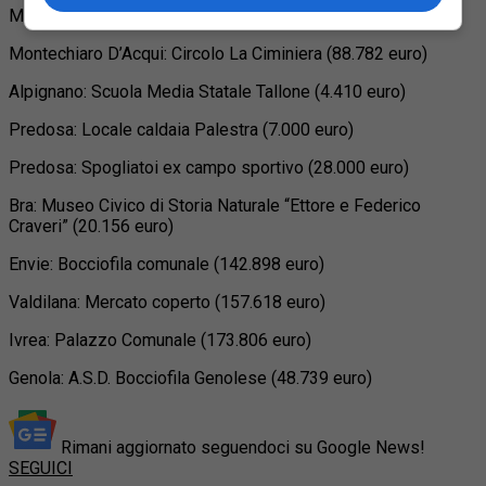
Molare: Bocciofila comunale (60.325 euro)
Montechiaro D’Acqui: Circolo La Ciminiera (88.782 euro)
Alpignano: Scuola Media Statale Tallone (4.410 euro)
Predosa: Locale caldaia Palestra (7.000 euro)
Predosa: Spogliatoi ex campo sportivo (28.000 euro)
Bra: Museo Civico di Storia Naturale “Ettore e Federico
Craveri” (20.156 euro)
Envie: Bocciofila comunale (142.898 euro)
Valdilana: Mercato coperto (157.618 euro)
Ivrea: Palazzo Comunale (173.806 euro)
Genola: A.S.D. Bocciofila Genolese (48.739 euro)
Rimani aggiornato seguendoci su Google News!
SEGUICI