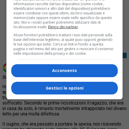
informazioni raccolte dal tuo dispositivo (come cookie,
identificatori univoci e altri dati del dispositivo) potrebbero
essere condivise con questi ultimi, da loro visualizzate e
memorizzate oppure essere usate nello specifico da questo
sito. Noi e i nostri partner potremmo utilizzare dati di
localizzazione esatti.
Elenco dei partner
.
Share
Alcuni fornitori potrebbero trattare i tuoi dati personali sulla
Tweet
base dell'interesse legittimo, al quale puoi opporti gestendo
le tue opzioni qui sotto. Cerca un link in fondo a questa
pagina o nel menu del sito per gestire o revocare il consenso
nelle impostazioni della privacy e dei cookie.
Acconsento
Aggiungi Quotidiano Piemontese come
Fonte preferita
su Google
Incidente domestico questo pomeriggio ad Asti. In un
Gestisci le opzioni
appartamento della palazzina di via Zangrandi 21 un
tredicenne è rimasto incastrato in un divano letto ed è morto
soffocato.
Secondo le prime ricostruzioni il ragazzo, che era
in casa da solo, è rimasto mortalmente intrappolato nel divano
letto per una molla difettosa.
Il cugino, che era passato a portare la spesa, non ricevendo