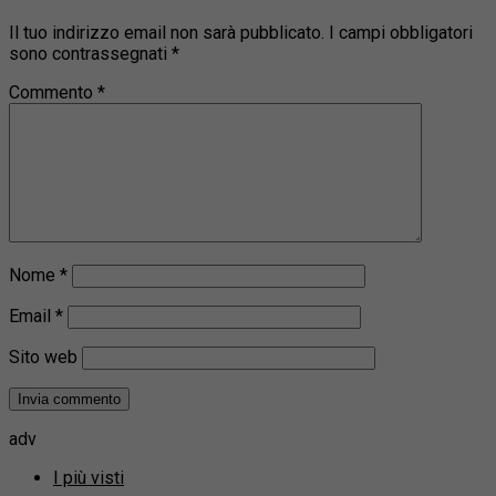
Il tuo indirizzo email non sarà pubblicato.
I campi obbligatori
sono contrassegnati
*
Commento
*
Nome
*
Email
*
Sito web
adv
I più visti