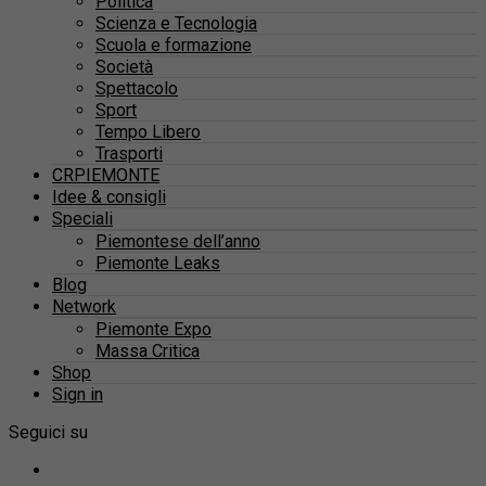
Politica
Scienza e Tecnologia
Scuola e formazione
Società
Spettacolo
Sport
Tempo Libero
Trasporti
CRPIEMONTE
Idee & consigli
Speciali
Piemontese dell’anno
Piemonte Leaks
Blog
Network
Piemonte Expo
Massa Critica
Shop
Sign in
Seguici su