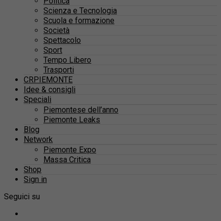
Politica
Scienza e Tecnologia
Scuola e formazione
Società
Spettacolo
Sport
Tempo Libero
Trasporti
CRPIEMONTE
Idee & consigli
Speciali
Piemontese dell’anno
Piemonte Leaks
Blog
Network
Piemonte Expo
Massa Critica
Shop
Sign in
Seguici su