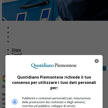
Share
Tweet
Quotidiano Piemontese richiede il tuo
Aggiungi Quotidiano Piemontese come
Fonte preferita
consenso per utilizzare i tuoi dati personali
su Google
per:
Nelle scorse ore, la Polizia di Stato di Torino ha effettuato
Pubblicità e contenuti personalizzati, misurazione
una serie di controlli a locali ed esercizi pubblici, volti alla
delle prestazioni dei contenuti e degli annunci,
verifica di condotte connesse al disturbo della quiete
ricerche sul pubblico, sviluppo di servizi