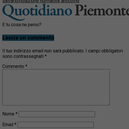
salvario
violazione normative anticovid
E tu cosa ne pensi?
Lascia un commento
Il tuo indirizzo email non sarà pubblicato.
I campi obbligatori
sono contrassegnati
*
Commento
*
Nome
*
Email
*