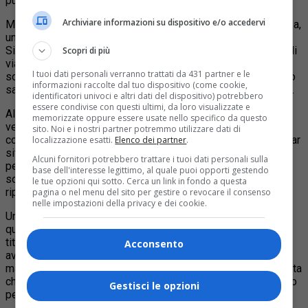
pubblica nonché del rispetto della normativa anticovid.
Archiviare informazioni su dispositivo e/o accedervi
Mercoledì pomeriggio, i poliziotti del Comm.to Barriera Nizza,
unitamente a personale della Polizia Municipale e dell’ASL
Sian, hanno controllato 5 locali: a carico di una gastronomia di
Scopri di più
via Saluzzo è stata riscontrata una abusiva attività di
I tuoi dati personali verranno trattati da 431 partner e le
somministrazione, nonché varie irregolarità di natura igienico
informazioni raccolte dal tuo dispositivo (come cookie,
sanitaria, per cui venivano elevate oltre 27000 € di sanzioni.
identificatori univoci e altri dati del dispositivo) potrebbero
essere condivise con questi ultimi, da loro visualizzate e
All’interno di un minimarket sito sotto i portici di via Nizza
memorizzate oppure essere usate nello specifico da questo
venivano rinvenuti 4 congelatori sporchi e con le guarnizioni
sito. Noi e i nostri partner potremmo utilizzare dati di
consunte; il titolare è stato sanzionato per oltre 1000€. Un bar
localizzazione esatti.
Elenco dei partner
.
sito in via Principe Tommaso è stato sanzionato per 1900 €
Alcuni fornitori potrebbero trattare i tuoi dati personali sulla
per diverse violazioni amministrative; l’ASL ne disponeva la
base dell'interesse legittimo, al quale puoi opporti gestendo
sospensione dell’attività di somministrazione sino al
le tue opzioni qui sotto. Cerca un link in fondo a questa
ripristino dello stato dei luoghi.
pagina o nel menu del sito per gestire o revocare il consenso
nelle impostazioni della privacy e dei cookie.
Una sala giochi ubicata nella medesima via, all’interno della
quale non venivano rispettate diverse direttive anticovid (il
titolare non verificava e consentiva l’accesso al locale a 2
Acconsento
avventori sprovvisti di greenpass e privi di mascherina,
mancanza del cartello indicante la capienza massima) è stata
chiusa per 5 gg.
,
con contestuale sanzione di 400 € ciascuno
Gestisci le opzioni
per i 2 avventori privi di certificazione verde e per il titolare.