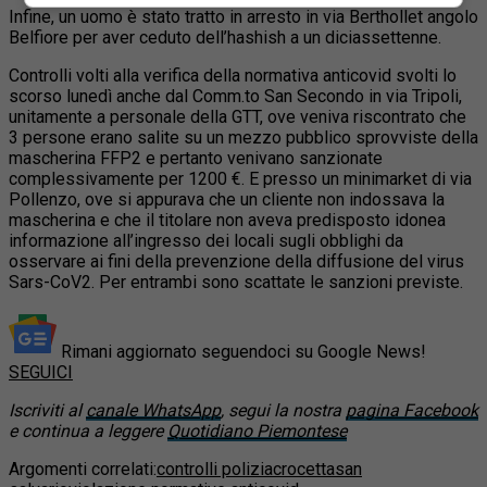
Infine, un uomo è stato tratto in arresto in via Berthollet angolo
Belfiore per aver ceduto dell’hashish a un diciassettenne.
Controlli volti alla verifica della normativa anticovid svolti lo
scorso lunedì anche dal Comm.to San Secondo in via Tripoli,
unitamente a personale della GTT, ove veniva riscontrato che
3 persone erano salite su un mezzo pubblico sprovviste della
mascherina FFP2 e pertanto venivano sanzionate
complessivamente per 1200 €. E presso un minimarket di via
Pollenzo, ove si appurava che un cliente non indossava la
mascherina e che il titolare non aveva predisposto idonea
informazione all’ingresso dei locali sugli obblighi da
osservare ai fini della prevenzione della diffusione del virus
Sars-CoV2. Per entrambi sono scattate le sanzioni previste.
Rimani aggiornato seguendoci su Google News!
SEGUICI
Iscriviti al
canale WhatsApp
, segui la nostra
pagina Facebook
e continua a leggere
Quotidiano Piemontese
Argomenti correlati:
controlli polizia
crocetta
san