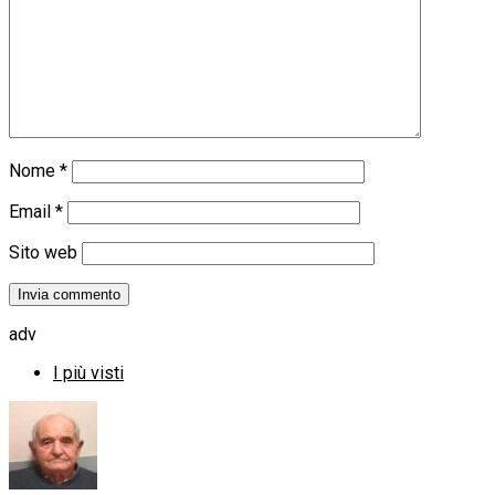
Nome
*
Email
*
Sito web
adv
I più visti