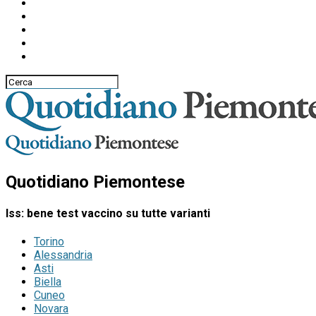
Quotidiano Piemontese
Iss: bene test vaccino su tutte varianti
Torino
Alessandria
Asti
Biella
Cuneo
Novara