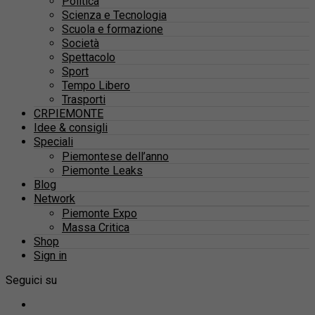
Politica
Scienza e Tecnologia
Scuola e formazione
Società
Spettacolo
Sport
Tempo Libero
Trasporti
CRPIEMONTE
Idee & consigli
Speciali
Piemontese dell’anno
Piemonte Leaks
Blog
Network
Piemonte Expo
Massa Critica
Shop
Sign in
Seguici su